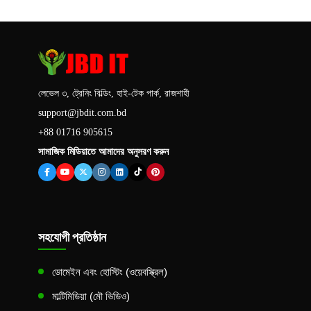
লেভেল ৩, ট্রেনিং বিল্ডিং, হাই-টেক পার্ক, রাজশাহী
support@jbdit.com.bd
+88 01716 905615
সামাজিক মিডিয়াতে আমাদের অনুসরণ করুন
সহযোগী প্রতিষ্ঠান
ডোমেইন এবং হোস্টিং (ওয়েবস্ক্রিল)
মাল্টিমিডিয়া (মৌ ভিডিও)