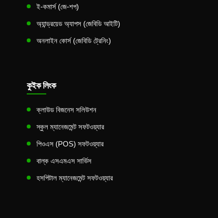
ই-কমার্স (জে-শপ)
অ্যান্ড্রয়েড অ্যাপস (জেবিডি আইটি)
অনলাইন কোর্স (জেবিডি ট্রেনিং)
কুইক লিংক
ক্লাউড বিজনেস সলিউশন
স্কুল ম্যানেজমেন্ট সফটওয়্যার
পিওএস (POS) সফটওয়্যার
বাল্ক এসএমএস সার্ভিস
হসপিটাল ম্যানেজমেন্ট সফটওয়্যার