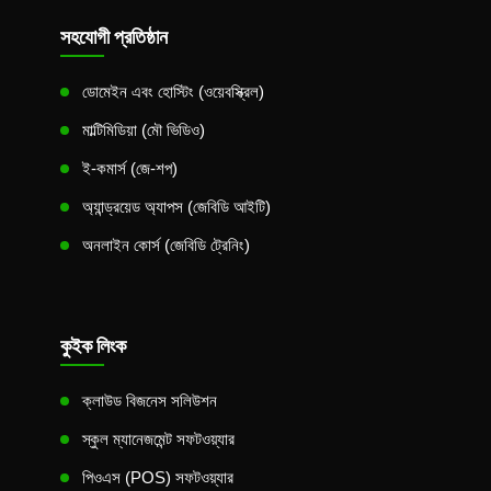
সহযোগী প্রতিষ্ঠান
ডোমেইন এবং হোস্টিং (ওয়েবস্ক্রিল)
মাল্টিমিডিয়া (মৌ ভিডিও)
ই-কমার্স (জে-শপ)
অ্যান্ড্রয়েড অ্যাপস (জেবিডি আইটি)
অনলাইন কোর্স (জেবিডি ট্রেনিং)
কুইক লিংক
ক্লাউড বিজনেস সলিউশন
স্কুল ম্যানেজমেন্ট সফটওয়্যার
পিওএস (POS) সফটওয়্যার