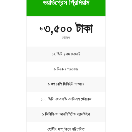
ওয়ার্ডপ্রেস প্রিমিয়াম
৩,৫০০ টাকা
৳
মাসিক
১২ জিবি র‍্যাম মেমোরি
৬ ভিকোর প্রসেসর
৬ গুণ বেশি সিপিইউ পাওয়ার
১০০ জিবি এসএসডি এনভিএম স্টোরেজ
১ জিবিপিএস আনলিমিটেড ব্যান্ডউইথ
হোস্টিং সম্পূর্ণরূপে পরিচালিত