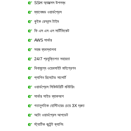
SSH অ্যাক্সেস উপলব্ধ
ম্যানেজড ওয়ার্ডপ্রেস
কুইক রেসপন্স টাইম
ফি এস এস এল সার্টিফিকেট
AWS সার্ভার
সহজ ব্যবস্থাপনা
24/7 প্রযুক্তিগত সহায়তা
বিনামূল্যে ওয়েবসাইট মাইগ্রেশন
প্লাগিন রিলেটেড সাপোর্ট
ওয়ার্ডপ্রেস সিকিউরিটি মনিটরিং
সার্ভার সাইড ব্যাকআপ
গতানুগতিক হোস্টিংয়ের চেয়ে 3X দ্রুত
অটো ওয়ার্ডপ্রেস আপডেট
স্ট্যাটিক কন্টেন্ট ক্যাশিং