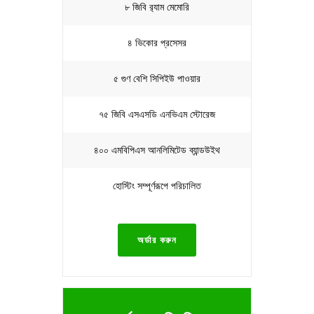
৮ জিবি র‍্যাম মেমোরি
৪ ভিকোর প্রসেসর
৫ গুণ বেশি সিপিইউ পাওয়ার
৭৫ জিবি এসএসডি এনভিএম স্টোরেজ
৪০০ এমবিপিএস আনলিমিটেড ব্যান্ডউইথ
হোস্টিং সম্পূর্ণরূপে পরিচালিত
অর্ডার করুন