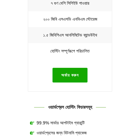
৭ গুণ বেশি সিপিইউ পাওয়ার
২০০ জিবি এসএসডি এনভিএম স্টোরেজ
১.৫ জিবিপিএস আনলিমিটেড ব্যান্ডউইথ
হোস্টিং সম্পূর্ণরূপে পরিচালিত
অর্ডার করুন
ওয়ার্ডপ্রেস হোস্টিং ফিচারসমূহ
99.9% সার্ভার আপটাইম গ্যারান্টি
ওয়ার্ডপ্রেসের জন্য বিটনামি প্যাকেজ