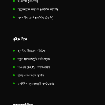
ই-কমার্স (জে-শপ)
অ্যান্ড্রয়েড অ্যাপস (জেবিডি আইটি)
অনলাইন কোর্স (জেবিডি ট্রেনিং)
কুইক লিংক
ক্লাউড বিজনেস সলিউশন
স্কুল ম্যানেজমেন্ট সফটওয়্যার
পিওএস (POS) সফটওয়্যার
বাল্ক এসএমএস সার্ভিস
হসপিটাল ম্যানেজমেন্ট সফটওয়্যার