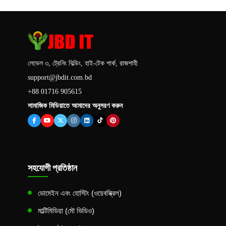
লেভেল ৩, ট্রেনিং বিল্ডিং, হাই-টেক পার্ক, রাজশাহী
support@jbdit.com.bd
+88 01716 905615
সামাজিক মিডিয়াতে আমাদের অনুসরণ করুন
সহযোগী প্রতিষ্ঠান
ডোমেইন এবং হোস্টিং (ওয়েবস্ক্রিল)
মাল্টিমিডিয়া (মৌ ভিডিও)