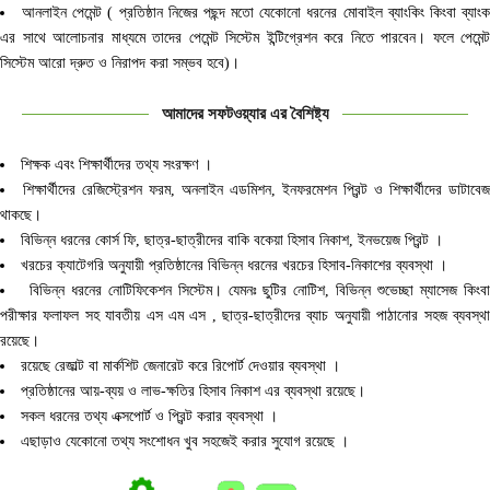
আনলাইন পেমেন্ট ( প্রতিষ্ঠান নিজের পছন্দ মতো যেকোনো ধরনের মোবাইল ব্যাংকিং কিংবা ব্যাং
এর সাথে আলোচনার মাধ্যমে তাদের পেমেন্ট সিস্টেম ইন্টিগ্রেশন করে নিতে পারবেন। ফলে পেমেন্ট
সিস্টেম আরো দ্রুত ও নিরাপদ করা সম্ভব হবে)।
আমাদের সফটওয়্যার এর বৈশিষ্ট্য
শিক্ষক এবং শিক্ষার্থীদের তথ্য সংরক্ষণ ।
শিক্ষার্থীদের রেজিস্ট্রেশন ফরম, অনলাইন এডমিশন, ইনফরমেশন প্রিন্ট ও শিক্ষার্থীদের ডাটাবেজ
থাকছে।
বিভিন্ন ধরনের কোর্স ফি, ছাত্র-ছাত্রীদের বাকি বকেয়া হিসাব নিকাশ, ইনভয়েজ প্রিন্ট ।
খরচের ক্যাটেগরি অনুযায়ী প্রতিষ্ঠানের বিভিন্ন ধরনের খরচের হিসাব-নিকাশের ব্যবস্থা ।
বিভিন্ন ধরনের নোটিফিকেশন সিস্টেম। যেমনঃ ছুটির নোটিশ, বিভিন্ন শুভেচ্ছা ম্যাসেজ কিংব
পরীক্ষার ফলাফল সহ যাবতীয় এস এম এস , ছাত্র-ছাত্রীদের ব্যাচ অনুযায়ী পাঠানোর সহজ ব্যবস্থা
রয়েছে।
রয়েছে রেজাল্ট বা মার্কশিট জেনারেট করে রিপোর্ট দেওয়ার ব্যবস্থা ।
প্রতিষ্ঠানের আয়-ব্যয় ও লাভ-ক্ষতির হিসাব নিকাশ এর ব্যবস্থা রয়েছে।
সকল ধরনের তথ্য এক্সপোর্ট ও প্রিন্ট করার ব্যবস্থা ।
এছাড়াও যেকোনো তথ্য সংশোধন খুব সহজেই করার সুযোগ রয়েছে ।