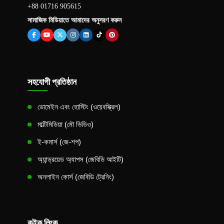
+88 01716 905615
সামাজিক মিডিয়াতে আমাদের অনুসরণ করুন
সহযোগী প্রতিষ্ঠান
ডোমেইন এবং হোস্টিং (ওয়েবস্ক্রিল)
মাল্টিমিডিয়া (মৌ ভিডিও)
ই-কমার্স (জে-শপ)
অ্যান্ড্রয়েড অ্যাপস (জেবিডি আইটি)
অনলাইন কোর্স (জেবিডি ট্রেনিং)
কুইক লিংক