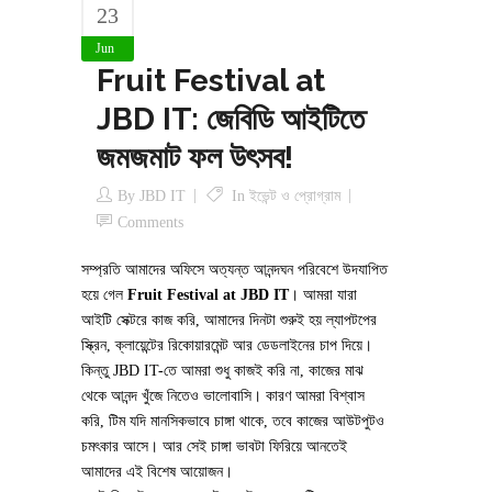
23
Jun
Fruit Festival at
JBD IT: জেবিডি আইটিতে
জমজমাট ফল উৎসব!
By
JBD IT
In
ইভেন্ট ও প্রোগ্রাম
Comments
সম্প্রতি আমাদের অফিসে অত্যন্ত আনন্দঘন পরিবেশে উদযাপিত
হয়ে গেল
Fruit Festival at JBD IT
। আমরা যারা
আইটি সেক্টরে কাজ করি, আমাদের দিনটা শুরুই হয় ল্যাপটপের
স্ক্রিন, ক্লায়েন্টের রিকোয়ারমেন্ট আর ডেডলাইনের চাপ দিয়ে।
কিন্তু JBD IT-তে আমরা শুধু কাজই করি না, কাজের মাঝ
থেকে আনন্দ খুঁজে নিতেও ভালোবাসি। কারণ আমরা বিশ্বাস
করি, টিম যদি মানসিকভাবে চাঙ্গা থাকে, তবে কাজের আউটপুটও
চমৎকার আসে। আর সেই চাঙ্গা ভাবটা ফিরিয়ে আনতেই
আমাদের এই বিশেষ আয়োজন।