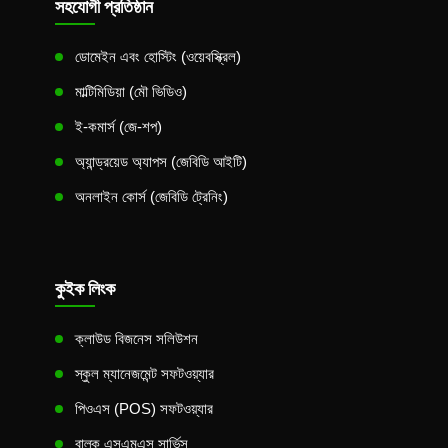
সহযোগী প্রতিষ্ঠান
ডোমেইন এবং হোস্টিং (ওয়েবস্ক্রিল)
মাল্টিমিডিয়া (মৌ ভিডিও)
ই-কমার্স (জে-শপ)
অ্যান্ড্রয়েড অ্যাপস (জেবিডি আইটি)
অনলাইন কোর্স (জেবিডি ট্রেনিং)
কুইক লিংক
ক্লাউড বিজনেস সলিউশন
স্কুল ম্যানেজমেন্ট সফটওয়্যার
পিওএস (POS) সফটওয়্যার
বাল্ক এসএমএস সার্ভিস