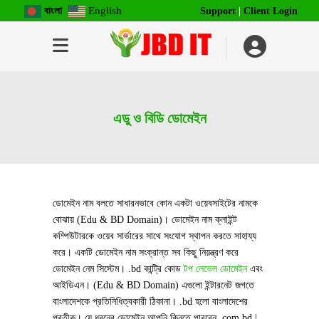
বাংলা
English
Support
|
Client Login
এডু ও বিডি ডোমেইন
ডোমেইন নাম বলতে সাধারনভাবে কোন একটা ওয়েবসাইটের নামকে
বোঝায় (Edu & BD Domain)। ডোমেইন নাম ক্লাইন্ট
কম্পিউটারকে ওয়েব সার্ভারের সাথে সংযোগ স্থাপন করতে সাহায্য
করে। একটি ডোমেইন নাম সংক্রান্ত সব কিছু নিয়ন্ত্রণ করে
ডোমেইন নেম সিস্টেম। .bd কান্ট্রি কোড
টপ লেভেল ডোমেইন
এবং
আইডিএন। (Edu & BD Domain) এগুলো ইন্টারনেট জগতে
বাংলাদেশকে প্রতিনিধিত্বকারী ঠিকানা। .bd হলো বাংলাদেশের
প্রতীক। যে ধরনের ডোমেইন আপনি কিনতে পারবেন .com.bd |