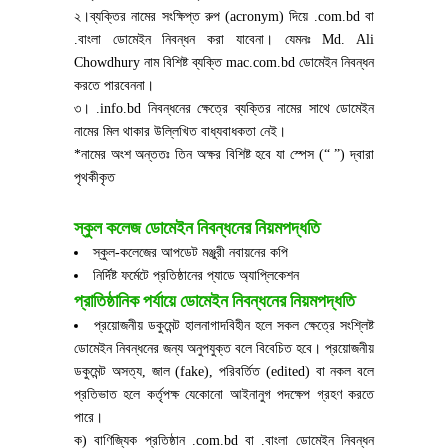
২।ব্যক্তির নামের সংক্ষিপ্ত রুপ (acronym) দিয়ে .com.bd বা
.বাংলা ডোমেইন নিবন্ধন করা যাবেনা। যেমনঃ Md. Ali
Chowdhury নাম বিশিষ্ট ব্যক্তি mac.com.bd ডোমেইন নিবন্ধন
করতে পারবেননা।
৩। .info.bd নিবন্ধনের ক্ষেত্রে ব্যক্তির নামের সাথে ডোমেইন
নামের মিল থাকার উল্লিখিত বাধ্যবাধকতা নেই।
*নামের অংশ অন্ততঃ তিন অক্ষর বিশিষ্ট হবে যা স্পেস (“ ”) দ্বারা
পৃথকীকৃত
স্কুল কলেজ ডোমেইন নিবন্ধনের নিয়মপদ্ধতি
স্কুল-কলেজের আপডেট মঞ্জুরী নবায়নের কপি
নির্দিষ্ট ফর্মেটে প্রতিষ্ঠানের প্যাডে অ্যাপ্লিকেশন
প্রাতিষ্ঠানিক পর্যায়ে ডোমেইন নিবন্ধনের নিয়মপদ্ধতি
প্রয়োজনীয় ডকুমেন্ট হালনাগাদবিহীন হলে সকল ক্ষেত্রে সংশ্লিষ্ট
ডোমেইন নিবন্ধনের জন্য অনুপযুক্ত বলে বিবেচিত হবে। প্রয়োজনীয়
ডকুমেন্ট অসত্য, জাল (fake), পরিবর্তিত (edited) বা নকল বলে
প্রতিভাত হলে কর্তৃপক্ষ যেকোনো আইনানুগ পদক্ষেপ গ্রহণ করতে
পারে।
ক) বাণিজ্যিক প্রতিষ্ঠান .com.bd বা .বাংলা ডোমেইন নিবন্ধন