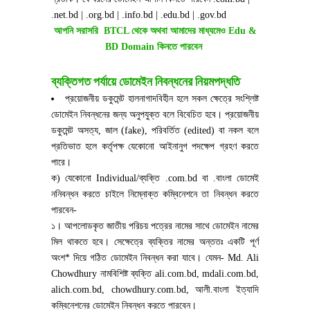
.net.bd | .org.bd | .info.bd | .edu.bd | .gov.bd
আপনি সরাসরি BTCL থেকে অথবা আমাদের মাধ্যমেও Edu &
BD Domain কিনতে পারবেন
ব্যক্তিগত পর্যায়ে ডোমেইন নিবন্ধনের নিয়মপদ্ধতি
প্রয়োজনীয় ডকুমেন্ট হালনাগাদবিহীন হলে সকল ক্ষেত্রে সংশ্লিষ্ট
ডোমেইন নিবন্ধনের জন্য অনুপযুক্ত বলে বিবেচিত হবে। প্রয়োজনীয়
ডকুমেন্ট অসত্য, জাল (fake), পরিবর্তিত (edited) বা নকল বলে
প্রতিভাত হলে কর্তৃপক্ষ যেকোনো আইনানুগ পদক্ষেপ গ্রহণ করতে
পারে।
ক) যেকোনো Individual/ব্যক্তি .com.bd বা .বাংলা ডোমেই
ননিবন্ধন করতে চাইলে নিম্নোক্ত কম্বিনেশনে তা নিবন্ধন করতে
পারবেন-
১। আপলোডকৃত জাতীয় পরিচয় পত্রের নামের সাথে ডোমেইন নামের
মিল থাকতে হবে। সেক্ষেত্রে ব্যক্তির নামের অন্ততঃ একটি পূর্ণ
অংশ* দিয়ে গঠিত ডোমেইন নিবন্ধন করা যাবে। যেমন- Md. Ali
Chowdhury নামবিশিষ্ট ব্যক্তি ali.com.bd, mdali.com.bd,
alich.com.bd, chowdhury.com.bd, আলী.বাংলা ইত্যাদি
কম্বিনেশনের ডোমেইন নিবন্ধন করতে পারবেন।