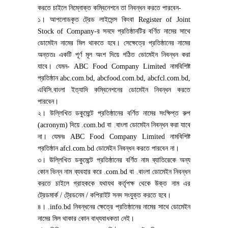
করতে চাইলে নিম্নোক্ত কম্বিনেশনে তা নিবন্ধন করতে পারবেন-
১। আপলোডকৃত ট্রেড লাইসেন্স কিংবা Register of Joint
Stock of Company-র সনদে প্রতিষ্ঠানটির বর্ণিত নামের সাথে
ডোমেইন নামের মিল থাকতে হবে। সেক্ষেত্রে প্রতিষ্ঠানের নামের
অন্ততঃ একটি পূর্ণ মূল অংশ দিয়ে গঠিত ডোমেইন নিবন্ধন করা
যাবে। যেমন- ABC Food Company Limited নামবিশিষ্ট
প্রতিষ্ঠান abc.com.bd, abcfood.com.bd, abcfcl.com.bd,
এবিসি.বাংলা ইত্যাদি কম্বিনেশনের ডোমেইন নিবন্ধন করতে
পারবেন।
২। উল্লিখিত ডকুমেন্টে প্রতিষ্ঠানের বর্ণিত নামের সংক্ষিপ্ত রুপ
(acronym) দিয়ে .com.bd বা .বাংলা ডোমেইন নিবন্ধন করা যাবে
না। যেমনঃ ABC Food Company Limited নামবিশিষ্ট
প্রতিষ্ঠান afcl.com.bd ডোমেইন নিবন্ধন করতে পারবেন না।
৩। উল্লিখিত ডকুমেন্টে প্রতিষ্ঠানের বর্ণিত নাম ব্যাতিরেকে অন্য
কোন ভিন্ন নাম ব্যবহার করে .com.bd বা .বাংলা ডোমেইন নিবন্ধন
করতে চাইলে গ্রাহককে যথাযথ কর্তৃপক্ষ থেকে উক্ত নাম এর
ট্রেডমার্ক / ট্রেডনেম / কপিরাইট সনদ সংযুক্ত করতে হবে।
৪। .info.bd নিবন্ধনের ক্ষেত্রে প্রতিষ্ঠানের নামের সাথে ডোমেইন
নামের মিল থাকার কোন বাধ্যবাধকতা নেই।