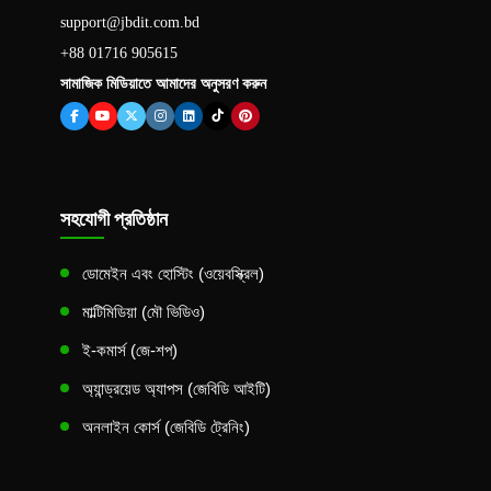
support@jbdit.com.bd
+88 01716 905615
সামাজিক মিডিয়াতে আমাদের অনুসরণ করুন
সহযোগী প্রতিষ্ঠান
ডোমেইন এবং হোস্টিং (ওয়েবস্ক্রিল)
মাল্টিমিডিয়া (মৌ ভিডিও)
ই-কমার্স (জে-শপ)
অ্যান্ড্রয়েড অ্যাপস (জেবিডি আইটি)
অনলাইন কোর্স (জেবিডি ট্রেনিং)