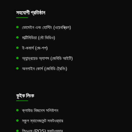
সহযোগী প্রতিষ্ঠান
ডোমেইন এবং হোস্টিং (ওয়েবস্ক্রিল)
মাল্টিমিডিয়া (মৌ ভিডিও)
ই-কমার্স (জে-শপ)
অ্যান্ড্রয়েড অ্যাপস (জেবিডি আইটি)
অনলাইন কোর্স (জেবিডি ট্রেনিং)
কুইক লিংক
ক্লাউড বিজনেস সলিউশন
স্কুল ম্যানেজমেন্ট সফটওয়্যার
পিওএস (POS) সফটওয়্যার