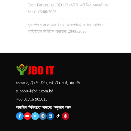
Fruit Festival at JBD IT: জেবিডি আইটিতে জমজমাট ফল
উৎসব!
23/06/2026
প্রফেশনাল ওয়েব ডিজাইন ও ডেভেলপমেন্ট সার্ভিস: আপনার
প্রতিষ্ঠানের ডিজিটাল রূপান্তর
20/06/2026
লেভেল ৩, ট্রেনিং বিল্ডিং, হাই-টেক পার্ক, রাজশাহী
support@jbdit.com.bd
+88 01716 905615
সামাজিক মিডিয়াতে আমাদের অনুসরণ করুন