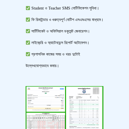
Student ও Teacher SMS নোটিফিকেশন সুবিধা।
ফি রিমাইন্ডার ও গুরুত্বপূর্ণ নোটিশ এসএমএসের মাধ্যমে।
সার্টিফিকেট ও অফিসিয়াল ডকুমেন্ট জেনারেশন।
লাইব্রেরি ও অ্যাটেনডেন্স রিপোর্ট অটোমেশন।
প্রশাসনিক কাজের সময় ও খরচ দুটোই
উল্লেখযোগ্যভাবে কমায়।