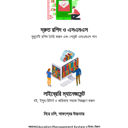
দ্রুত রশিদ ও এসএমএস
মুহূর্তেই রশিদ তৈরি করুন এবং পেমেন্ট এসএমএস পান
লাইব্রেরি ম্যানেজমেন্ট
বই, ইস্যু-রিটার্ন ও জরিমানা সহজে নিয়ন্ত্রণ করুন
নিয়ে চলি, সাফল্যের উচ্চতায়
আমাদের Education Management System এ হিসাব-নিকাশ