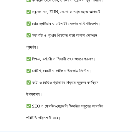
ব্যাকএন্ড থেকে পেজ, নোটিশ ও ইভেন্ট সম্পূর্ণ নিয়ন্ত্রণ।
স্কুলের নাম, EIIN, লোগো ও তথ্য সহজে আপডেট।
হোম স্লাইডার ও হাইলাইট সেকশন কাস্টমাইজেশন।
সভাপতি ও প্রধান শিক্ষকের বার্তা আলাদা সেকশনে
প্রদর্শন।
শিক্ষক, কর্মচারী ও শিক্ষার্থী তথ্য ওয়েবে প্রকাশ।
নোটিশ, রেজাল্ট ও ফাইল ডাউনলোড সিস্টেম।
ফটো ও ভিডিও গ্যালারির মাধ্যমে স্কুলের কার্যক্রম
উপস্থাপন।
SEO ও মোবাইল-ফ্রেন্ডলি ডিজাইনে স্কুলের অনলাইন
পরিচিতি শক্তিশালী করে।