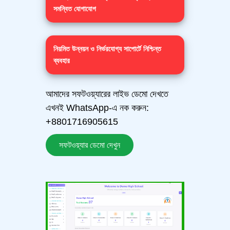
সমন্বিত যোগাযোগ
নিয়মিত উন্নয়ন ও নির্ভরযোগ্য সাপোর্টে নিশ্চিন্ত
ব্যবহার
আমাদের সফটওয়্যারের লাইভ ডেমো দেখতে
এখনই WhatsApp-এ নক করুন:
+8801716905615
সফটওয়্যার ডেমো দেখুন