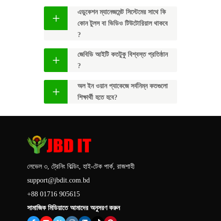
এডুকেশন ম্যানেজমেন্ট সিস্টেমের সাথে কি
কোন টুলস বা ভিডিও টিউটোরিয়াল থাকবে
?
জেবিডি আইটি কতটুকু বিশ্বস্ত প্রতিষ্ঠান
?
অল ইন ওয়ান প্যাকেজে সর্বনিম্ন কতগুলো
শিক্ষার্থী হতে হবে?
লেভেল ৩, ট্রেনিং বিল্ডিং, হাই-টেক পার্ক, রাজশাহী
support@jbdit.com.bd
+88 01716 905615
সামাজিক মিডিয়াতে আমাদের অনুসরণ করুন