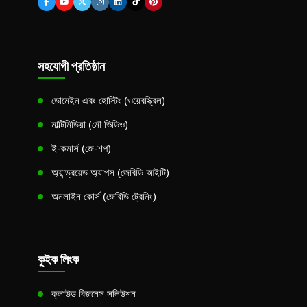
সহযোগী প্রতিষ্ঠান
ডোমেইন এবং হোস্টিং (ওয়েবস্ক্রিল)
মাল্টিমিডিয়া (মৌ ভিডিও)
ই-কমার্স (জে-শপ)
অ্যান্ড্রয়েড অ্যাপস (জেবিডি আইটি)
অনলাইন কোর্স (জেবিডি ট্রেনিং)
কুইক লিংক
ক্লাউড বিজনেস সলিউশন