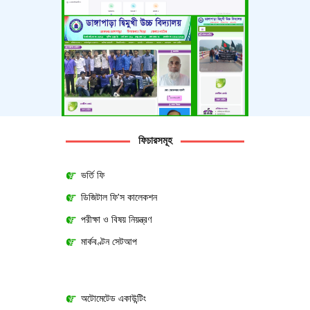
ফিচারসমূহ
ভর্তি ফি
ডিজিটাল ফি'স কালেকশন
পরীক্ষা ও বিষয় নিয়ন্ত্রণ
মার্কবণ্টন সেটআপ
অটোমেটেড একাউন্টিং