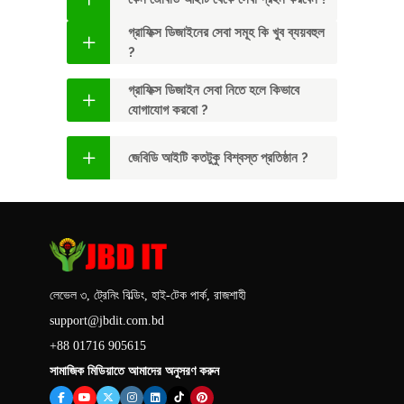
গ্রাফিক্স ডিজাইনের সেবা সমূহ কি খুব ব্যয়বহুল
?
গ্রাফিক্স ডিজাইন সেবা নিতে হলে কিভাবে
যােগাযোগ করবো ?
জেবিডি আইটি কতটুকু বিশ্বস্ত প্রতিষ্ঠান ?
লেভেল ৩, ট্রেনিং বিল্ডিং, হাই-টেক পার্ক, রাজশাহী
support@jbdit.com.bd
+88 01716 905615
সামাজিক মিডিয়াতে আমাদের অনুসরণ করুন