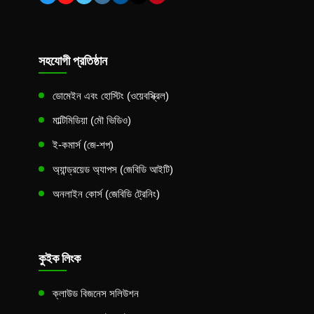
সহযোগী প্রতিষ্ঠান
ডোমেইন এবং হোস্টিং (ওয়েবস্ক্রিল)
মাল্টিমিডিয়া (মৌ ভিডিও)
ই-কমার্স (জে-শপ)
অ্যান্ড্রয়েড অ্যাপস (জেবিডি আইটি)
অনলাইন কোর্স (জেবিডি ট্রেনিং)
কুইক লিংক
ক্লাউড বিজনেস সলিউশন