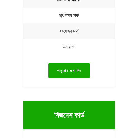
শব্দ/অক্ষর মার্ক
সংযোজন মার্ক
এম্বেলাম
অনুরোধ জমা দিন
বিজনেস কার্ড