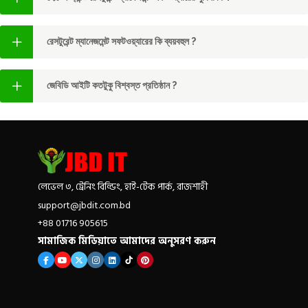
রেসটুরেন্ট ম্যানেজমেন্ট সফটওয়্যারের কি ব্যয়বহুল ?
জেবিডি আইটি কতটুকু বিশ্বস্ত প্রতিষ্ঠান ?
লেভেল ৩, ট্রেনিং বিল্ডিং, হাই-টেক পার্ক, রাজশাহী
support@jbdit.com.bd
+88 01716 905615
সামাজিক মিডিয়াতে আমাদের অনুসরণ করুন