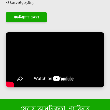
+8801716905615
সফটওয়্যার ডেমো
সেবায় আধুনিকতা, প্রযুক্তিতে