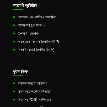
সহযোগী প্রতিষ্ঠান
ডোমেইন এবং হোস্টিং (ওয়েবস্ক্রিল)
মাল্টিমিডিয়া (মৌ ভিডিও)
ই-কমার্স (জে-শপ)
অ্যান্ড্রয়েড অ্যাপস (জেবিডি আইটি)
অনলাইন কোর্স (জেবিডি ট্রেনিং)
কুইক লিংক
ক্লাউড বিজনেস সলিউশন
স্কুল ম্যানেজমেন্ট সফটওয়্যার
পিওএস (POS) সফটওয়্যার