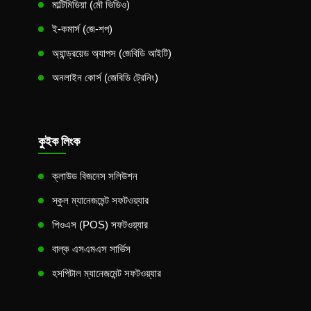
মাল্টিমিডিয়া (মৌ ভিডিও)
ই-কমার্স (জে-শপ)
অ্যান্ড্রয়েড অ্যাপস (জেবিডি আইটি)
অনলাইন কোর্স (জেবিডি ট্রেনিং)
কুইক লিংক
ক্লাউড বিজনেস সলিউশন
স্কুল ম্যানেজমেন্ট সফটওয়্যার
পিওএস (POS) সফটওয়্যার
বাল্ক এসএমএস সার্ভিস
হসপিটাল ম্যানেজমেন্ট সফটওয়্যার