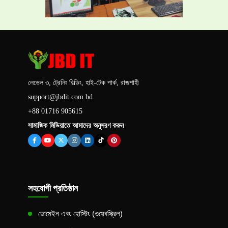
লেভেল ৩, ট্রেনিং বিল্ডিং, হাই-টেক পার্ক, রাজশাহী
support@jbdit.com.bd
+88 01716 905615
সামাজিক মিডিয়াতে আমাদের অনুসরণ করুন
সহযোগী প্রতিষ্ঠান
ডোমেইন এবং হোস্টিং (ওয়েবস্ক্রিল)