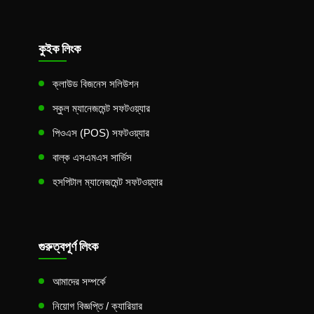
কুইক লিংক
ক্লাউড বিজনেস সলিউশন
স্কুল ম্যানেজমেন্ট সফটওয়্যার
পিওএস (POS) সফটওয়্যার
বাল্ক এসএমএস সার্ভিস
হসপিটাল ম্যানেজমেন্ট সফটওয়্যার
গুরুত্বপূর্ণ লিংক
আমাদের সম্পর্কে
নিয়োগ বিজ্ঞপ্তি / ক্যারিয়ার