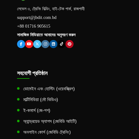
লেভেল ৩, ট্রেনিং বিল্ডিং, হাই-টেক পার্ক, রাজশাহী
support@jbdit.com.bd
+88 01716 905615
সামাজিক মিডিয়াতে আমাদের অনুসরণ করুন
সহযোগী প্রতিষ্ঠান
ডোমেইন এবং হোস্টিং (ওয়েবস্ক্রিল)
মাল্টিমিডিয়া (মৌ ভিডিও)
ই-কমার্স (জে-শপ)
অ্যান্ড্রয়েড অ্যাপস (জেবিডি আইটি)
অনলাইন কোর্স (জেবিডি ট্রেনিং)