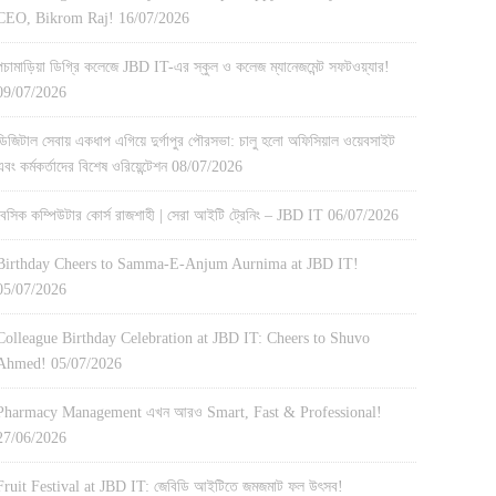
CEO, Bikrom Raj!
16/07/2026
পচামাড়িয়া ডিগ্রি কলেজে JBD IT-এর স্কুল ও কলেজ ম্যানেজমেন্ট সফটওয়্যার!
09/07/2026
ডিজিটাল সেবায় একধাপ এগিয়ে দুর্গাপুর পৌরসভা: চালু হলো অফিসিয়াল ওয়েবসাইট
এবং কর্মকর্তাদের বিশেষ ওরিয়েন্টেশন
08/07/2026
বেসিক কম্পিউটার কোর্স রাজশাহী | সেরা আইটি ট্রেনিং – JBD IT
06/07/2026
Birthday Cheers to Samma-E-Anjum Aurnima at JBD IT!
05/07/2026
Colleague Birthday Celebration at JBD IT: Cheers to Shuvo
Ahmed!
05/07/2026
Pharmacy Management এখন আরও Smart, Fast & Professional!
27/06/2026
Fruit Festival at JBD IT: জেবিডি আইটিতে জমজমাট ফল উৎসব!