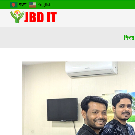
বাংলা
English
ওয়েব হোস্টিং BDIX
ক্লাউড বিজনেস সফটওয়্যার
ওয়েব ডিজাইন ও ডেভেলপমেন্ট
ওয়ার্
স্কুল
ওয়
পিওর 
ওয়েব হোস্টিং USA
পস সফটওয়্যার
অ্যাপস ডেভেলপমেন্ট
ই কমা
কলেজ 
ফেসবু
হোম সার্ভিস সফ্টওয়্যার
ই-কমার্স ওয়েবসাইট
ভিপিএ
কোচিং
ইমেইল
ওয়েব হোস্টিং BDIX
ক্লাউড বিজনেস সফটওয়্যার
ওয়েব ডিজাইন ও ডেভেলপমেন্ট
ওয়ার্
স্কুল
ওয়
ওয়েব হোস্টিং USA
পস সফটওয়্যার
অ্যাপস ডেভেলপমেন্ট
ই কমা
কলেজ 
ফেসবু
হোম সার্ভিস সফ্টওয়্যার
ই-কমার্স ওয়েবসাইট
ভিপিএ
কোচিং
ইমেইল