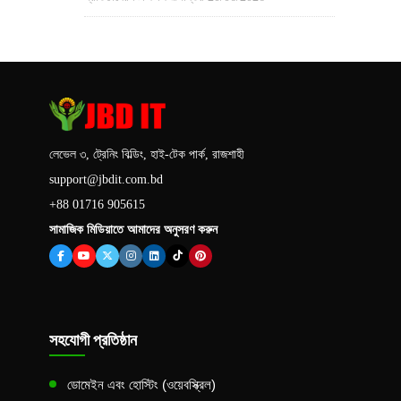
লেভেল ৩, ট্রেনিং বিল্ডিং, হাই-টেক পার্ক, রাজশাহী
support@jbdit.com.bd
+88 01716 905615
সামাজিক মিডিয়াতে আমাদের অনুসরণ করুন
সহযোগী প্রতিষ্ঠান
ডোমেইন এবং হোস্টিং (ওয়েবস্ক্রিল)