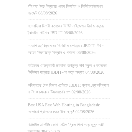
বাঁইগাছা উচ্চ বিদ্যালয় ওয়েব ডিজাইন ও ডিজিটালাইজেশন
প্রজেক্ট
08/08/2026
পচামাড়িয়া ডিগ্রী কলেজের ডিজিটালাইজেশনে দীর্ঘ ৬ বছরের
ট্রাস্টেড পার্টনার JBD IT
06/08/2026
দামনাশ মহাবিদ্যালয়ের ডিজিটাল রূপান্তরে JBDIT: দীর্ঘ ৭
বছরের নিরবচ্ছিন্ন বিশ্বাস ও পথচলা
06/08/2026
নাটোরের ঐতিহ্যবাহী মহারাজা জগদিন্দ্র নাথ স্কুল ও কলেজের
ডিজিটাল যাত্রায় JBDIT-এর নতুন অধ্যায়
04/08/2026
ভবিষ্যতের টেক লিডার তৈরিতে JBDIT: ক্লাস, প্র্যাকটিক্যাল
লার্নিং ও চমৎকার টিমওয়ার্কের গল্প
02/08/2026
Best USA Fast Web Hosting in Bangladesh:
যেকোনো প্যাকেজে ৫০০ টাকা ছাড়!
02/08/2026
ডিজিটাল মার্কেটিং কোর্স: সঠিক স্কিল শিখে গড়ে তুলুন স্মার্ট
ক্যারিয়ার
30/07/2026