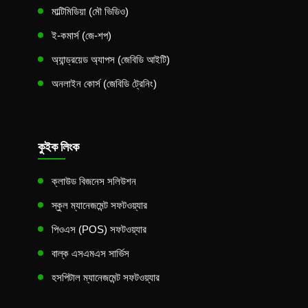
মাল্টিমিডিয়া (মৌ ভিডিও)
ই-কমার্স (জে-শপ)
অ্যান্ড্রয়েড অ্যাপস (জেবিডি আইটি)
অনলাইন কোর্স (জেবিডি ট্রেনিং)
কুইক লিংক
ক্লাউড বিজনেস সলিউশন
স্কুল ম্যানেজমেন্ট সফটওয়্যার
পিওএস (POS) সফটওয়্যার
বাল্ক এসএমএস সার্ভিস
হসপিটাল ম্যানেজমেন্ট সফটওয়্যার