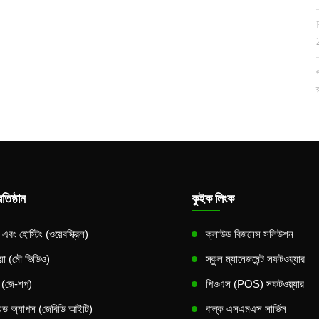
তিষ্ঠান
কুইক লিংক
বং হোস্টিং (ওয়েবস্ক্রিল)
ক্লাউড বিজনেস সলিউশন
িয়া (মৌ ভিডিও)
স্কুল ম্যানেজমেন্ট সফটওয়্যার
স (জে-শপ)
পিওএস (POS) সফটওয়্যার
রয়েড অ্যাপস (জেবিডি আইটি)
বাল্ক এসএমএস সার্ভিস