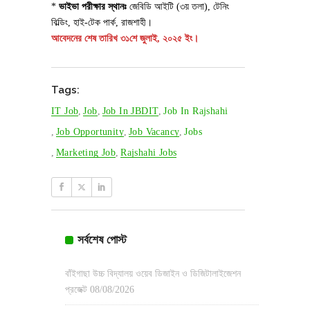
*
ভাইভা পরীক্ষার স্থানঃ
জেবিডি আইটি (৩য় তলা), টেনিং
বিল্ডিং, হাই-টেক পার্ক, রাজশাহী।
আবেদনের শেষ তারিখ ৩১শে জুলাই, ২০২৫ ইং।
Tags:
IT Job
,
Job
,
Job In JBDIT
,
Job In Rajshahi
,
Job Opportunity
,
Job Vacancy
,
Jobs
,
Marketing Job
,
Rajshahi Jobs
সর্বশেষ পোস্ট
বাঁইগাছা উচ্চ বিদ্যালয় ওয়েব ডিজাইন ও ডিজিটালাইজেশন
প্রজেক্ট
08/08/2026