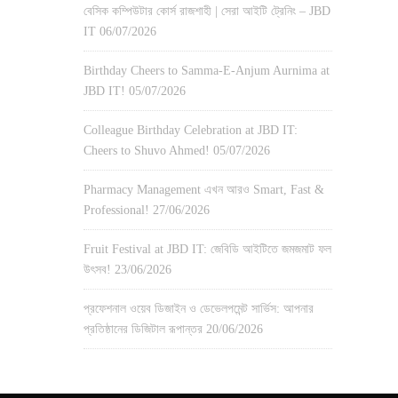
বেসিক কম্পিউটার কোর্স রাজশাহী | সেরা আইটি ট্রেনিং – JBD
IT
06/07/2026
Birthday Cheers to Samma-E-Anjum Aurnima at
JBD IT!
05/07/2026
Colleague Birthday Celebration at JBD IT:
Cheers to Shuvo Ahmed!
05/07/2026
Pharmacy Management এখন আরও Smart, Fast &
Professional!
27/06/2026
Fruit Festival at JBD IT: জেবিডি আইটিতে জমজমাট ফল
উৎসব!
23/06/2026
প্রফেশনাল ওয়েব ডিজাইন ও ডেভেলপমেন্ট সার্ভিস: আপনার
প্রতিষ্ঠানের ডিজিটাল রূপান্তর
20/06/2026