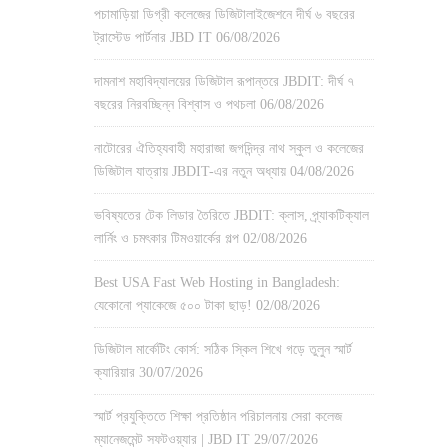
পচামাড়িয়া ডিগ্রী কলেজের ডিজিটালাইজেশনে দীর্ঘ ৬ বছরের
ট্রাস্টেড পার্টনার JBD IT
06/08/2026
দামনাশ মহাবিদ্যালয়ের ডিজিটাল রূপান্তরে JBDIT: দীর্ঘ ৭
বছরের নিরবচ্ছিন্ন বিশ্বাস ও পথচলা
06/08/2026
নাটোরের ঐতিহ্যবাহী মহারাজা জগদিন্দ্র নাথ স্কুল ও কলেজের
ডিজিটাল যাত্রায় JBDIT-এর নতুন অধ্যায়
04/08/2026
ভবিষ্যতের টেক লিডার তৈরিতে JBDIT: ক্লাস, প্র্যাকটিক্যাল
লার্নিং ও চমৎকার টিমওয়ার্কের গল্প
02/08/2026
Best USA Fast Web Hosting in Bangladesh:
যেকোনো প্যাকেজে ৫০০ টাকা ছাড়!
02/08/2026
ডিজিটাল মার্কেটিং কোর্স: সঠিক স্কিল শিখে গড়ে তুলুন স্মার্ট
ক্যারিয়ার
30/07/2026
স্মার্ট প্রযুক্তিতে শিক্ষা প্রতিষ্ঠান পরিচালনায় সেরা কলেজ
ম্যানেজমেন্ট সফটওয়্যার | JBD IT
29/07/2026