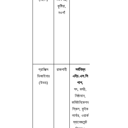
কুষ্টিয়া,
বেতন
নওগাঁ
(যাতায়াত
বিল সহ),
২০,০০০
টাকা মাসিক
বেতন
(টার্গেট
পূরণ
সাপেক্ষে)
গ্রাফিক্স
রাজশাহী
সর্বনিম্ন
ফুল
৬,০০০/=
ডিজাইনার
এইচ.এস.সি
টাইম
থেকে
(উভয়)
পাশ,
(০৫
১০,০০০/=
সৎ, কর্মঠ,
জন)
নিষ্ঠাবান,
কমিউনিকেশন
স্কিল, কুইক
লার্নার, ওয়ার্ক
ম্যানেজমেন্ট