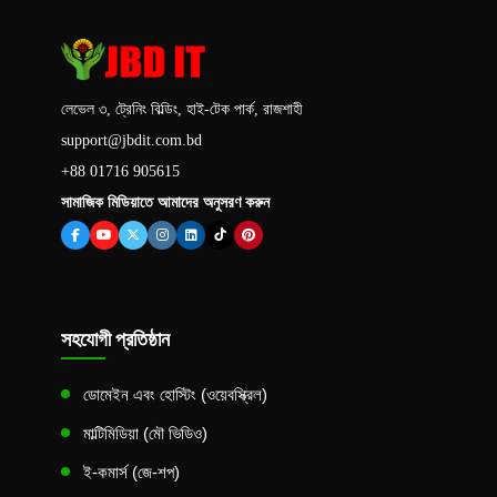
লেভেল ৩, ট্রেনিং বিল্ডিং, হাই-টেক পার্ক, রাজশাহী
support@jbdit.com.bd
+88 01716 905615
সামাজিক মিডিয়াতে আমাদের অনুসরণ করুন
সহযোগী প্রতিষ্ঠান
ডোমেইন এবং হোস্টিং (ওয়েবস্ক্রিল)
মাল্টিমিডিয়া (মৌ ভিডিও)
ই-কমার্স (জে-শপ)