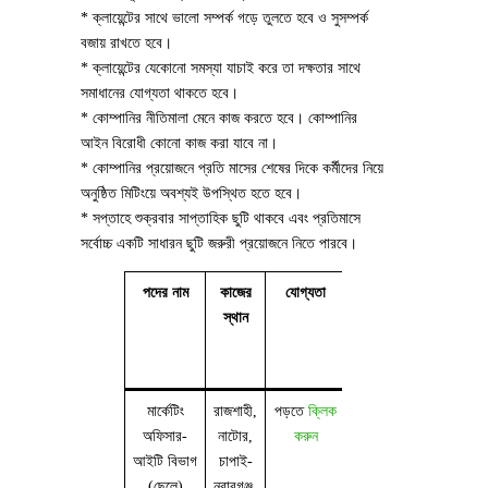
* ক্লায়েন্টের সাথে ভালো সম্পর্ক গড়ে তুলতে হবে ও সুসম্পর্ক
বজায় রাখতে হবে।
* ক্লায়েন্টের যেকোনো সমস্যা যাচাই করে তা দক্ষতার সাথে
সমাধানের যোগ্যতা থাকতে হবে।
* কোম্পানির নীতিমালা মেনে কাজ করতে হবে। কোম্পানির
আইন বিরোধী কোনো কাজ করা যাবে না।
* কোম্পানির প্রয়োজনে প্রতি মাসের শেষের দিকে কর্মীদের নিয়ে
অনুষ্ঠিত মিটিংয়ে অবশ্যই উপস্থিত হতে হবে।
* সপ্তাহে শুক্রবার সাপ্তাহিক ছুটি থাকবে এবং প্রতিমাসে
সর্বোচ্চ একটি সাধারন ছুটি জরুরী প্রয়োজনে নিতে পারবে।
পদের নাম
কাজের
যোগ্যতা
কাজের
বেতন/ভাতা
স্থান
ধরন
ও পদ
সংখ্যা
মার্কেটিং
রাজশাহী,
পড়তে
ক্লিক
ফুল
২৬,০০০/=
অফিসার-
নাটোর,
করুন
টাইম
(৬০০০
আইটি বিভাগ
চাপাই-
(১০
টাকা
(ছেলে)
নবাবগঞ্জ,
জন)
বেসিক