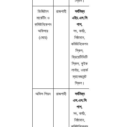
স্কিল।
ডিজিটাল
রাজশাহী
সর্বনিম্ন
ফুল
৬,০০০/=
মার্কেটিং ও
এইচ.এস.সি
টাইম
থেকে
কমিউনিকেশন
পাশ,
(০৫
১০,০০০/=
অফিসার
সৎ, কর্মঠ,
জন)
(মেয়ে)
নিষ্ঠাবান,
কমিউনিকেশন
স্কিল,
ক্রিয়েটিভিটি
স্কিল, কুইক
লার্নার, ওয়ার্ক
ম্যানেজমেন্ট
স্কিল।
অফিস পিয়ন
রাজশাহী
সর্বনিম্ন
ফুল
৫,০০০/=
এস.এস.সি
টাইম
থেকে
পাশ,
(০২
৮,০০০/=
সৎ, কর্মঠ,
জন)
নিষ্ঠাবান,
কমিউনিকেশন