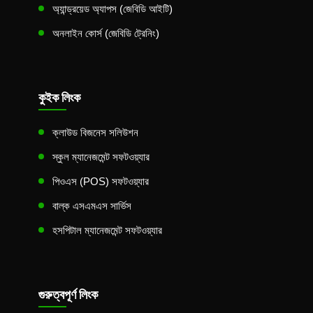
অ্যান্ড্রয়েড অ্যাপস (জেবিডি আইটি)
অনলাইন কোর্স (জেবিডি ট্রেনিং)
কুইক লিংক
ক্লাউড বিজনেস সলিউশন
স্কুল ম্যানেজমেন্ট সফটওয়্যার
পিওএস (POS) সফটওয়্যার
বাল্ক এসএমএস সার্ভিস
হসপিটাল ম্যানেজমেন্ট সফটওয়্যার
গুরুত্বপূর্ণ লিংক