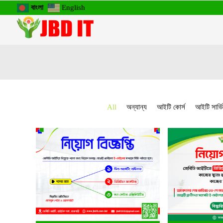
বাংলা
English
ওয়েব হোস্টিং BDIX
ক্লাউড বিজনেস সফটওয়্যার
ওয়েব ডিজাইন ও ডেভেলপমেন্ট
ওয়ার্
স্কুল
ওয়
ওয়েব হোস্টিং USA
পস সফটওয়্যার
অ্যাপস ডেভেলপমেন্ট
ই কমা
কলেজ 
ফেসবু
হোম সার্ভিস সফ্টওয়্যার
ই-কমার্স ওয়েবসাইট
ভিপিএ
কোচিং
ইমেইল
ওয়েব হোস্টিং BDIX
ক্লাউড বিজনেস সফটওয়্যার
ওয়েব ডিজাইন ও ডেভেলপমেন্ট
ওয়ার্
স্কুল
ওয়
All
অন্যান্য
আইটি কোর্স
আইটি সার্ভ
ওয়েব হোস্টিং USA
পস সফটওয়্যার
অ্যাপস ডেভেলপমেন্ট
ই কমা
কলেজ 
ফেসবু
হোম সার্ভিস সফ্টওয়্যার
ই-কমার্স ওয়েবসাইট
ভিপিএ
কোচিং
ইমেইল