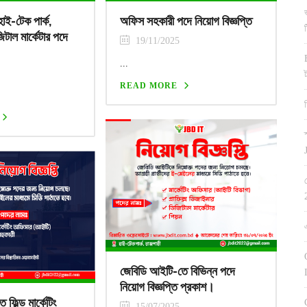
াই-টেক পার্ক,
অফিস সহকারী পদে নিয়োগ বিজ্ঞপ্তি
টাল মার্কেটার পদে
19/11/2025
...
READ MORE
জেবিডি আইটি-তে বিভিন্ন পদে
নিয়োগ বিজ্ঞপ্তি প্রকাশ।
ফিল্ড মার্কেটিং
15/07/2025