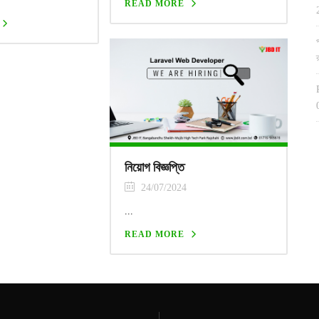
READ MORE
নিয়োগ বিজ্ঞপ্তি
24/07/2024
...
READ MORE