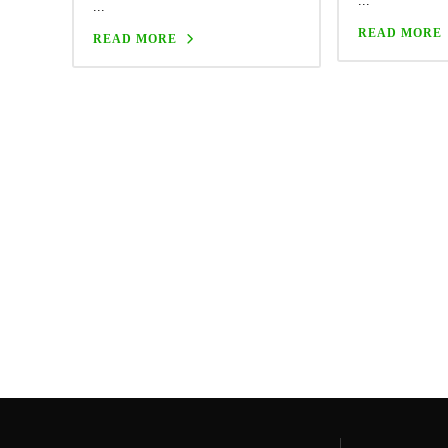
...
...
READ MORE
READ MORE