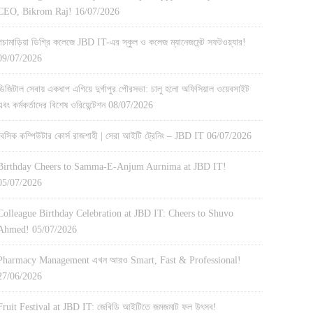
CEO, Bikrom Raj!
16/07/2026
পচামাড়িয়া ডিগ্রি কলেজে JBD IT-এর স্কুল ও কলেজ ম্যানেজমেন্ট সফটওয়্যার!
09/07/2026
ডিজিটাল সেবায় একধাপ এগিয়ে দুর্গাপুর পৌরসভা: চালু হলো অফিসিয়াল ওয়েবসাইট
এবং কর্মকর্তাদের বিশেষ ওরিয়েন্টেশন
08/07/2026
বেসিক কম্পিউটার কোর্স রাজশাহী | সেরা আইটি ট্রেনিং – JBD IT
06/07/2026
Birthday Cheers to Samma-E-Anjum Aurnima at JBD IT!
05/07/2026
Colleague Birthday Celebration at JBD IT: Cheers to Shuvo
Ahmed!
05/07/2026
Pharmacy Management এখন আরও Smart, Fast & Professional!
27/06/2026
Fruit Festival at JBD IT: জেবিডি আইটিতে জমজমাট ফল উৎসব!