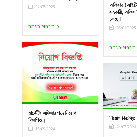
অফিসার (আইটি
22/05/2025
সহকারী, অফিস 
...
চলছে।
READ MORE
08/01/2025
...
READ MORE
মার্কেটিং অফিসার পদে নিয়োগ
নিয়োগ বিজ্ঞপ্তি
বিজ্ঞপ্তি।
24/07/2024
15/09/2024