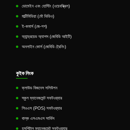
ডোমেইন এবং হোস্টিং (ওয়েবস্ক্রিল)
মাল্টিমিডিয়া (মৌ ভিডিও)
ই-কমার্স (জে-শপ)
অ্যান্ড্রয়েড অ্যাপস (জেবিডি আইটি)
অনলাইন কোর্স (জেবিডি ট্রেনিং)
কুইক লিংক
ক্লাউড বিজনেস সলিউশন
স্কুল ম্যানেজমেন্ট সফটওয়্যার
পিওএস (POS) সফটওয়্যার
বাল্ক এসএমএস সার্ভিস
হসপিটাল ম্যানেজমেন্ট সফটওয়্যার