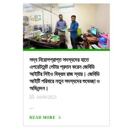
সদ্য নিয়োগপ্রাপ্ত সদস্যদের হাতে
এপয়েটমেন্ট লেটার প্রদান করেন জেবিডি
আইটির সিইও বিক্রম রাজ স্যার। জেবিডি
আইটি পরিবারে নতুন সদস্যদের শুভেচ্ছা ও
অভিনন্দন।
04/09/2023
...
READ MORE