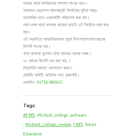
সময়ের মধ্যে কার্যক্রমের ফলাফল পাওয়া যাবে।
আমাদের এডুকেশন ম্যানেজমেন্ট সিস্টেমের সুবিধা সমূহঃ
ডায়নামিক ভাবে ওয়েবসাইট পরিচালনা করা যায়।
কোন রকম খাতা কলমের ঝামেলা ছাড়াই এই সিস্টেমে কাজ করা
যায়।
এই পদ্ধতিতে স্বয়ংক্রিয়ভাবে পুরো দিন/সপ্তাহ/মাস/বছরের
রিপোর্ট পাওয়া যায়।
খাতা কলমের তুলনায় এটার ব্যবহার অনেক সহজ।
৩০ ধরনের রিপোর্ট বের করা যায় ।
বিস্তারিত জানতে যোগাযোগ করুন।
জেবিডি আইটি, হাইটেক পার্ক, রাজশাহী।
মোবাইল:
01716-905615
Tags:
#EMS
,
#school_college_software
,
#school_college_system
,
CMS
,
Smart
Education