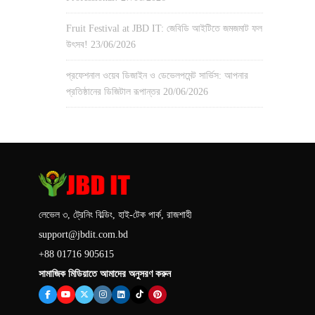
Fruit Festival at JBD IT: জেবিডি আইটিতে জমজমাট ফল
উৎসব!
23/06/2026
প্রফেশনাল ওয়েব ডিজাইন ও ডেভেলপমেন্ট সার্ভিস: আপনার
প্রতিষ্ঠানের ডিজিটাল রূপান্তর
20/06/2026
লেভেল ৩, ট্রেনিং বিল্ডিং, হাই-টেক পার্ক, রাজশাহী
support@jbdit.com.bd
+88 01716 905615
সামাজিক মিডিয়াতে আমাদের অনুসরণ করুন