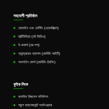
সহযোগী প্রতিষ্ঠান
ডোমেইন এবং হোস্টিং (ওয়েবস্ক্রিল)
মাল্টিমিডিয়া (মৌ ভিডিও)
ই-কমার্স (জে-শপ)
অ্যান্ড্রয়েড অ্যাপস (জেবিডি আইটি)
অনলাইন কোর্স (জেবিডি ট্রেনিং)
কুইক লিংক
ক্লাউড বিজনেস সলিউশন
স্কুল ম্যানেজমেন্ট সফটওয়্যার