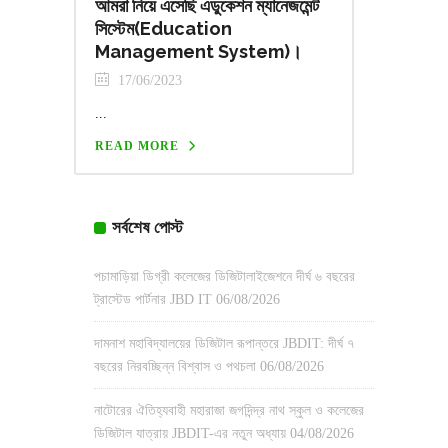
আমরা নিয়ে এসেছি এডুকেশন ম্যানেজমেন্ট
সিস্টেম(Education
Management System)।
17/06/2023
...
READ MORE
সর্বশেষ পোস্ট
পচামাড়িয়া ডিগ্রী কলেজের ডিজিটালাইজেশনে দীর্ঘ ৬ বছরের
ট্রাস্টেড পার্টনার JBD IT
06/08/2026
দামনাশ মহাবিদ্যালয়ের ডিজিটাল রূপান্তরে JBDIT: দীর্ঘ ৭
বছরের নিরবচ্ছিন্ন বিশ্বাস ও পথচলা
06/08/2026
নাটোরের ঐতিহ্যবাহী মহারাজা জগদিন্দ্র নাথ স্কুল ও কলেজের
ডিজিটাল যাত্রায় JBDIT-এর নতুন অধ্যায়
04/08/2026