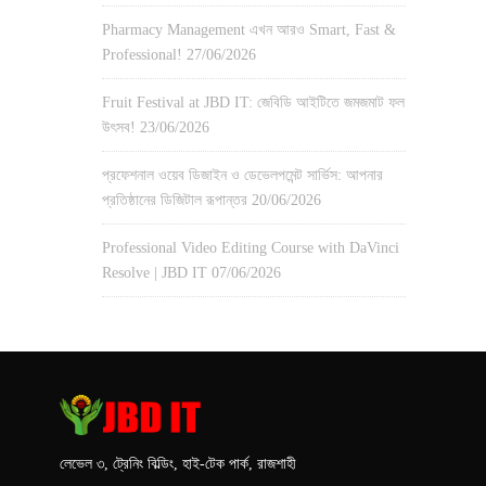
Pharmacy Management এখন আরও Smart, Fast &
Professional!
27/06/2026
Fruit Festival at JBD IT: জেবিডি আইটিতে জমজমাট ফল
উৎসব!
23/06/2026
প্রফেশনাল ওয়েব ডিজাইন ও ডেভেলপমেন্ট সার্ভিস: আপনার
প্রতিষ্ঠানের ডিজিটাল রূপান্তর
20/06/2026
Professional Video Editing Course with DaVinci
Resolve | JBD IT
07/06/2026
লেভেল ৩, ট্রেনিং বিল্ডিং, হাই-টেক পার্ক, রাজশাহী