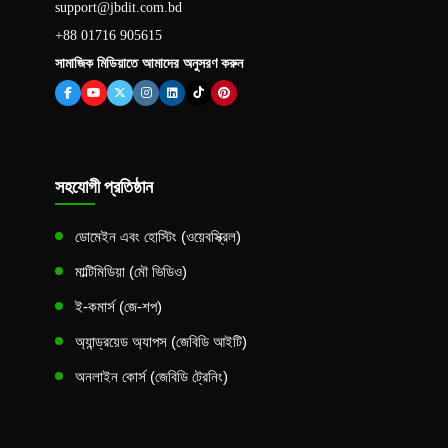
support@jbdit.com.bd
+88 01716 905615
সামাজিক মিডিয়াতে আমাদের অনুসরণ করুন
সহযোগী প্রতিষ্ঠান
ডোমেইন এবং হোস্টিং (ওয়েবস্ক্রিল)
মাল্টিমিডিয়া (মৌ ভিডিও)
ই-কমার্স (জে-শপ)
অ্যান্ড্রয়েড অ্যাপস (জেবিডি আইটি)
অনলাইন কোর্স (জেবিডি ট্রেনিং)