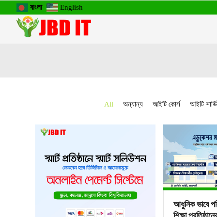
বাংলা
English
ওয়েব হোস্টিং BDIX
ক্লাউড বিজনেস সফটওয়্যার
ওয়েব ডিজাইন ও ডেভেলপমেন্ট
ওয়ার্
স্কুল
ওয়
ওয়েব হোস্টিং USA
পস সফটওয়্যার
অ্যাপস ডেভেলপমেন্ট
ই কমা
কলেজ 
ফেসবু
হোম সার্ভিস সফ্টওয়্যার
ই-কমার্স ওয়েবসাইট
ভিপিএ
কোচিং
ইমেইল
ওয়েব হোস্টিং BDIX
ক্লাউড বিজনেস সফটওয়্যার
ওয়েব ডিজাইন ও ডেভেলপমেন্ট
ওয়ার্
স্কুল
ওয়
All
অন্যান্য
আইটি কোর্স
আইটি সার্ভ
ওয়েব হোস্টিং USA
পস সফটওয়্যার
অ্যাপস ডেভেলপমেন্ট
ই কমা
কলেজ 
ফেসবু
হোম সার্ভিস সফ্টওয়্যার
ই-কমার্স ওয়েবসাইট
ভিপিএ
কোচিং
ইমেইল
আধুনিক ভাবে প
শিক্ষা প্রতিষ্ঠা