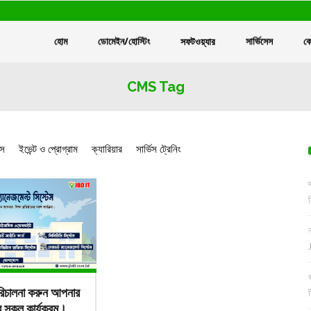
হোম
ডোমেইন/হোস্টিং
সফটওয়্যার
সার্ভিসেস
কো
ডপ্রেস ম্যানেজড হোস্টিং
 ম্যানেজমেন্ট সফটওয়্যার
েবসাইট এসইও (SEO)
ডোমেইন নিবন্ধন
মেডিকেল হসপিটাল সফটওয়্যার
গ্রাফিক্স ডিজাইন
CMS Tag
র্স হোস্টিং
ম্যানেজমেন্ট সফটওয়্যার
ক বুস্টিং ও অ্যাড রান
এডু ও বিডি ডোমেইন
ডায়াগনস্টিক ক্লিনিক সফটওয়্যার
মোশন গ্রাফিক্স
স সার্ভার
 প্রাইভেট সেন্টার সফটওয়্যার
 মার্কেটিং
এসএসএল সার্টিফিকেট
ফার্মেসী সফটওয়্যার
ভিডিও এডিটিং
ডপ্রেস ম্যানেজড হোস্টিং
 ম্যানেজমেন্ট সফটওয়্যার
েবসাইট এসইও (SEO)
ডোমেইন নিবন্ধন
মেডিকেল হসপিটাল সফটওয়্যার
গ্রাফিক্স ডিজাইন
িস
ইভেন্ট ও প্রোগ্রাম
ক্যারিয়ার
সার্ভিস ট্রেনিং
র্স হোস্টিং
ম্যানেজমেন্ট সফটওয়্যার
ক বুস্টিং ও অ্যাড রান
এডু ও বিডি ডোমেইন
ডায়াগনস্টিক ক্লিনিক সফটওয়্যার
মোশন গ্রাফিক্স
স সার্ভার
 প্রাইভেট সেন্টার সফটওয়্যার
 মার্কেটিং
এসএসএল সার্টিফিকেট
ফার্মেসী সফটওয়্যার
ভিডিও এডিটিং
রিচালনা করুন আপনার
নের সকল কার্যক্রম।