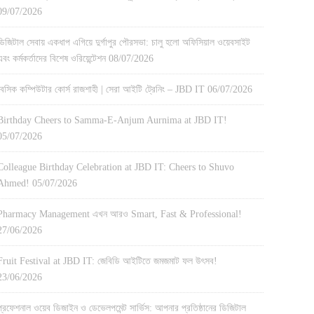
09/07/2026
ডিজিটাল সেবায় একধাপ এগিয়ে দুর্গাপুর পৌরসভা: চালু হলো অফিসিয়াল ওয়েবসাইট
এবং কর্মকর্তাদের বিশেষ ওরিয়েন্টেশন
08/07/2026
বেসিক কম্পিউটার কোর্স রাজশাহী | সেরা আইটি ট্রেনিং – JBD IT
06/07/2026
Birthday Cheers to Samma-E-Anjum Aurnima at JBD IT!
05/07/2026
Colleague Birthday Celebration at JBD IT: Cheers to Shuvo
Ahmed!
05/07/2026
Pharmacy Management এখন আরও Smart, Fast & Professional!
27/06/2026
Fruit Festival at JBD IT: জেবিডি আইটিতে জমজমাট ফল উৎসব!
23/06/2026
প্রফেশনাল ওয়েব ডিজাইন ও ডেভেলপমেন্ট সার্ভিস: আপনার প্রতিষ্ঠানের ডিজিটাল