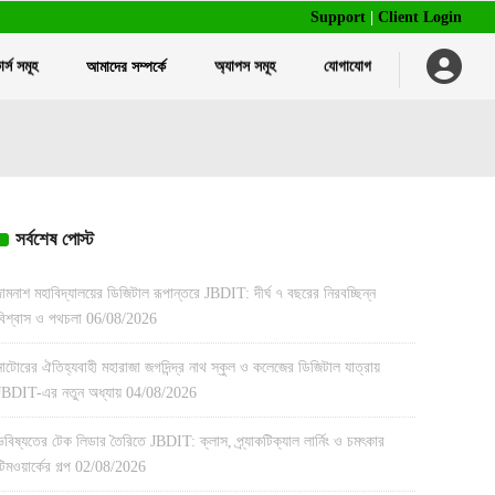
Support
|
Client Login
র্স সমূহ
আমাদের সম্পর্কে
অ্যাপস সমূহ
যোগাযোগ
বাল্ক এসএমএস পরিষেবা
ট্রেনিং ম্যানেজমেন্ট সফটওয়্যার
আইডি কার্ড এবং রিবন প্রিন্ট
হোটেল ম্যানেজমেন্ট সফটওয়্যার
স্মার্ট আইডি ও এটেন্ডেন্স সিস্টেম
রেস্টুরেন্ট ম্যানেজমেন্ট সফটওয়্যার
অন্যান্য প্রিন্টিং পরিষেবা
বাল্ক এসএমএস পরিষেবা
ট্রেনিং ম্যানেজমেন্ট সফটওয়্যার
আইডি কার্ড এবং রিবন প্রিন্ট
সর্বশেষ পোস্ট
এইচআর ম্যানেজমেন্ট সফটওয়্যার
হোটেল ম্যানেজমেন্ট সফটওয়্যার
স্মার্ট আইডি ও এটেন্ডেন্স সিস্টেম
রেস্টুরেন্ট ম্যানেজমেন্ট সফটওয়্যার
অন্যান্য প্রিন্টিং পরিষেবা
দামনাশ মহাবিদ্যালয়ের ডিজিটাল রূপান্তরে JBDIT: দীর্ঘ ৭ বছরের নিরবচ্ছিন্ন
বিশ্বাস ও পথচলা
06/08/2026
এইচআর ম্যানেজমেন্ট সফটওয়্যার
নাটোরের ঐতিহ্যবাহী মহারাজা জগদিন্দ্র নাথ স্কুল ও কলেজের ডিজিটাল যাত্রায়
JBDIT-এর নতুন অধ্যায়
04/08/2026
ভবিষ্যতের টেক লিডার তৈরিতে JBDIT: ক্লাস, প্র্যাকটিক্যাল লার্নিং ও চমৎকার
টিমওয়ার্কের গল্প
02/08/2026