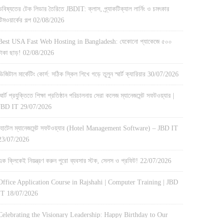
ভবিষ্যতের টেক লিডার তৈরিতে JBDIT: ক্লাস, প্র্যাকটিক্যাল লার্নিং ও চমৎকার
টিমওয়ার্কের গল্প
02/08/2026
Best USA Fast Web Hosting in Bangladesh: যেকোনো প্যাকেজে ৫০০
টাকা ছাড়!
02/08/2026
ডিজিটাল মার্কেটিং কোর্স: সঠিক স্কিল শিখে গড়ে তুলুন স্মার্ট ক্যারিয়ার
30/07/2026
স্মার্ট প্রযুক্তিতে শিক্ষা প্রতিষ্ঠান পরিচালনায় সেরা কলেজ ম্যানেজমেন্ট সফটওয়্যার |
JBD IT
29/07/2026
হোটেল ম্যানেজমেন্ট সফটওয়্যার (Hotel Management Software) – JBD IT
23/07/2026
এক ক্লিকেই নিয়ন্ত্রণ করুন পুরো ব্যবসার স্টক, সেলস ও প্রফিট!
22/07/2026
Office Application Course in Rajshahi | Computer Training | JBD
IT
18/07/2026
Celebrating the Visionary Leadership: Happy Birthday to Our