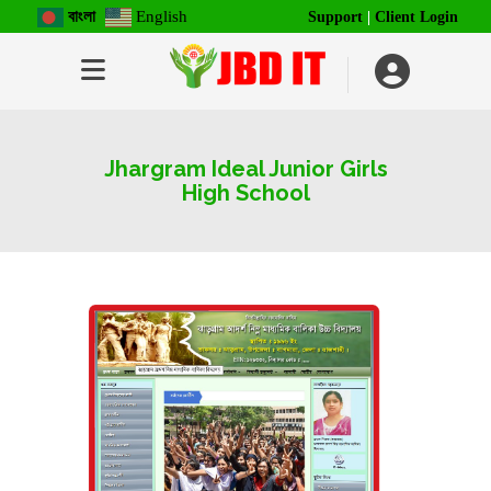
বাংলা
English
Support
|
Client Login
Jhargram Ideal Junior Girls
High School