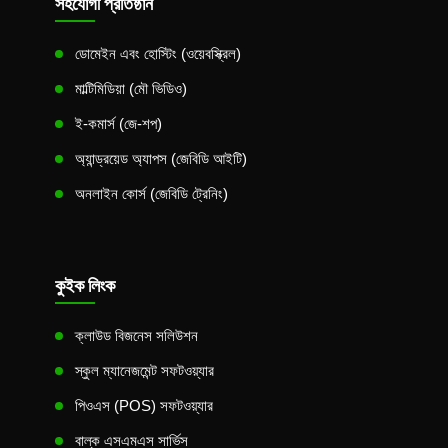
সহযোগী প্রতিষ্ঠান
ডোমেইন এবং হোস্টিং (ওয়েবস্ক্রিল)
মাল্টিমিডিয়া (মৌ ভিডিও)
ই-কমার্স (জে-শপ)
অ্যান্ড্রয়েড অ্যাপস (জেবিডি আইটি)
অনলাইন কোর্স (জেবিডি ট্রেনিং)
কুইক লিংক
ক্লাউড বিজনেস সলিউশন
স্কুল ম্যানেজমেন্ট সফটওয়্যার
পিওএস (POS) সফটওয়্যার
বাল্ক এসএমএস সার্ভিস