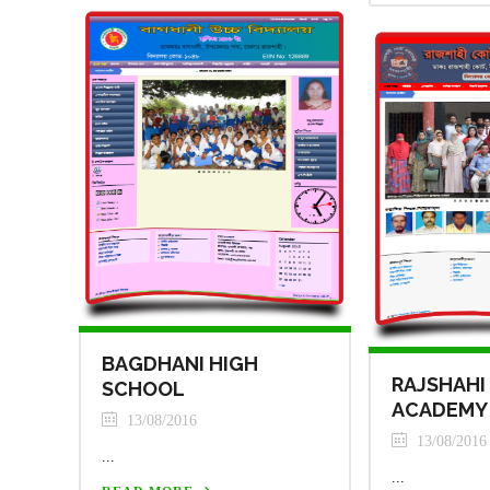
BAGDHANI HIGH
RAJSHAHI
SCHOOL
ACADEMY
13/08/2016
13/08/2016
...
...