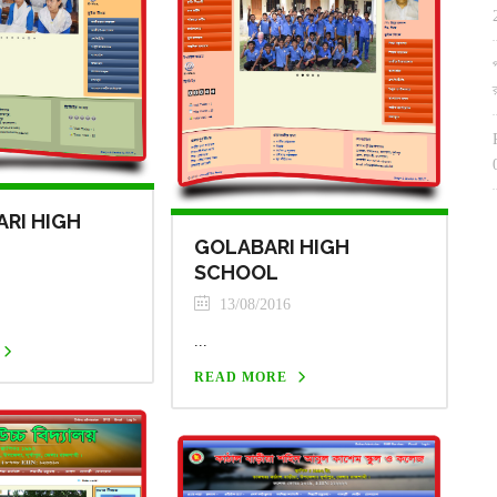
RI HIGH
GOLABARI HIGH
SCHOOL
13/08/2016
...
READ MORE