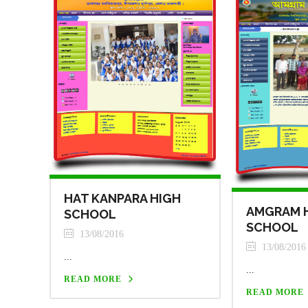
HAT KANPARA HIGH
AMGRAM 
SCHOOL
SCHOOL
13/08/2016
13/08/2016
...
...
READ MORE
READ MORE