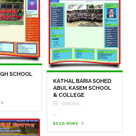
IGH SCHOOL
KATHAL BARIA SOHED
ABUL KASEM SCHOOL
& COLLEGE
13/08/2016
...
READ MORE