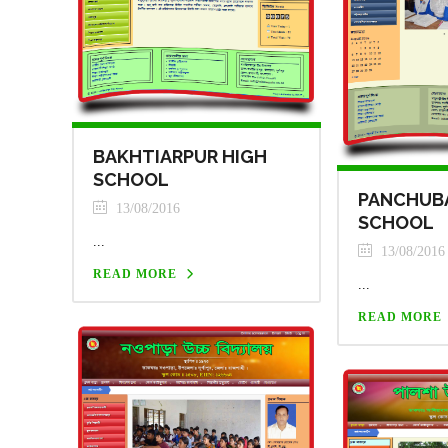
BAKHTIARPUR HIGH
SCHOOL
PANCHUBA
13/08/2016
SCHOOL
...
13/08/2016
READ MORE
...
READ MORE