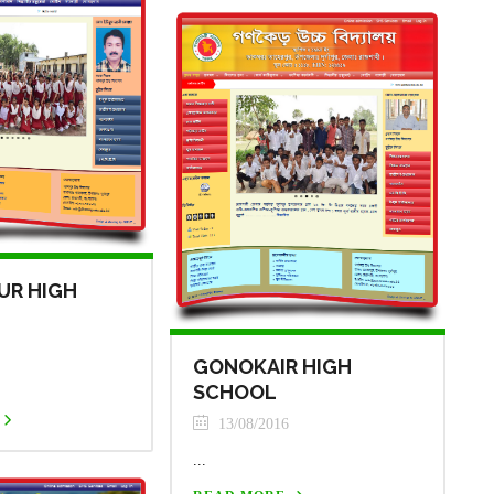
UR HIGH
GONOKAIR HIGH
SCHOOL
13/08/2016
...