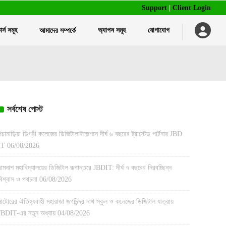
Support
|
Client Login
র্স সমূহ
আমাদের সম্পর্কে
অ্যাপস সমূহ
যোগাযোগ
বাল্ক এসএমএস পরিষেবা
ট্রেনিং ম্যানেজমেন্ট সফটওয়্যার
আইডি কার্ড এবং রিবন প্রিন্ট
হোটেল ম্যানেজমেন্ট সফটওয়্যার
স্মার্ট আইডি ও এটেন্ডেন্স সিস্টেম
রেস্টুরেন্ট ম্যানেজমেন্ট সফটওয়্যার
অন্যান্য প্রিন্টিং পরিষেবা
বাল্ক এসএমএস পরিষেবা
ট্রেনিং ম্যানেজমেন্ট সফটওয়্যার
আইডি কার্ড এবং রিবন প্রিন্ট
সর্বশেষ পোস্ট
এইচআর ম্যানেজমেন্ট সফটওয়্যার
হোটেল ম্যানেজমেন্ট সফটওয়্যার
স্মার্ট আইডি ও এটেন্ডেন্স সিস্টেম
রেস্টুরেন্ট ম্যানেজমেন্ট সফটওয়্যার
অন্যান্য প্রিন্টিং পরিষেবা
পচামাড়িয়া ডিগ্রী কলেজের ডিজিটালাইজেশনে দীর্ঘ ৬ বছরের ট্রাস্টেড পার্টনার JBD
IT
06/08/2026
এইচআর ম্যানেজমেন্ট সফটওয়্যার
দামনাশ মহাবিদ্যালয়ের ডিজিটাল রূপান্তরে JBDIT: দীর্ঘ ৭ বছরের নিরবচ্ছিন্ন
বিশ্বাস ও পথচলা
06/08/2026
নাটোরের ঐতিহ্যবাহী মহারাজা জগদিন্দ্র নাথ স্কুল ও কলেজের ডিজিটাল যাত্রায়
JBDIT-এর নতুন অধ্যায়
04/08/2026