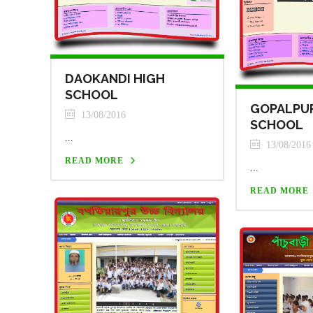
DAOKANDI HIGH
SCHOOL
GOPALPUR
13/08/2016
SCHOOL
...
13/08/2016
READ MORE
...
READ MORE