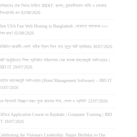
ভবিষ্যতের টেক লিডার তৈরিতে JBDIT: ক্লাস, প্র্যাকটিক্যাল লার্নিং ও চমৎকার
টিমওয়ার্কের গল্প
02/08/2026
Best USA Fast Web Hosting in Bangladesh: যেকোনো প্যাকেজে ৫০০
টাকা ছাড়!
02/08/2026
ডিজিটাল মার্কেটিং কোর্স: সঠিক স্কিল শিখে গড়ে তুলুন স্মার্ট ক্যারিয়ার
30/07/2026
স্মার্ট প্রযুক্তিতে শিক্ষা প্রতিষ্ঠান পরিচালনায় সেরা কলেজ ম্যানেজমেন্ট সফটওয়্যার |
JBD IT
29/07/2026
হোটেল ম্যানেজমেন্ট সফটওয়্যার (Hotel Management Software) – JBD IT
23/07/2026
এক ক্লিকেই নিয়ন্ত্রণ করুন পুরো ব্যবসার স্টক, সেলস ও প্রফিট!
22/07/2026
Office Application Course in Rajshahi | Computer Training | JBD
IT
18/07/2026
Celebrating the Visionary Leadership: Happy Birthday to Our