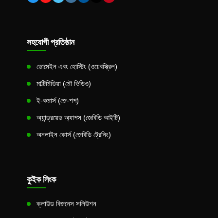
সহযোগী প্রতিষ্ঠান
ডোমেইন এবং হোস্টিং (ওয়েবস্ক্রিল)
মাল্টিমিডিয়া (মৌ ভিডিও)
ই-কমার্স (জে-শপ)
অ্যান্ড্রয়েড অ্যাপস (জেবিডি আইটি)
অনলাইন কোর্স (জেবিডি ট্রেনিং)
কুইক লিংক
ক্লাউড বিজনেস সলিউশন