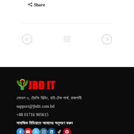
Share
লেভেল ৩, ট্রেনিং বিল্ডিং, হাই-টেক পার্ক, রাজশাহী
support@jbdit.com.bd
+88 01716 905615
সামাজিক মিডিয়াতে আমাদের অনুসরণ করুন