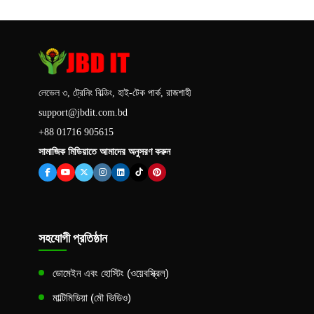
লেভেল ৩, ট্রেনিং বিল্ডিং, হাই-টেক পার্ক, রাজশাহী
support@jbdit.com.bd
+88 01716 905615
সামাজিক মিডিয়াতে আমাদের অনুসরণ করুন
সহযোগী প্রতিষ্ঠান
ডোমেইন এবং হোস্টিং (ওয়েবস্ক্রিল)
মাল্টিমিডিয়া (মৌ ভিডিও)