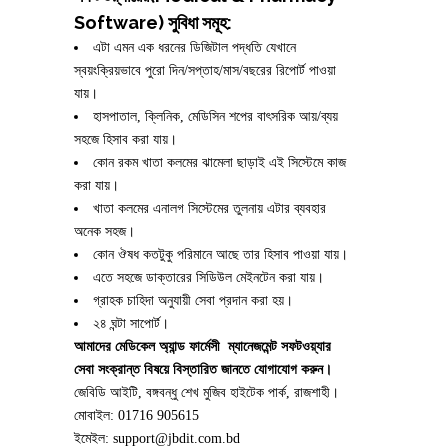
Software) সুবিধা সমূহ:
এটা এমন এক ধরনের ডিজিটাল পদ্ধতি যেখানে
স্বয়ংক্রিয়ভাবে পুরো দিন/সপ্তাহ/মাস/বছরের রিপোর্ট পাওয়া
যায়।
হাসপাতাল, ক্লিনিক, মেডিসিন শপের বাৎসরিক আয়/ব্যয়
সহজে হিসাব করা যায়।
কোন রকম খাতা কলমের ঝামেলা ছাড়াই এই সিস্টেমে কাজ
করা যায়।
খাতা কলমের এনালগ সিস্টেমের তুলনায় এটার ব্যবহার
অনেক সহজ।
কোন ঔষধ কতটুকু পরিমানে আছে তার হিসাব পাওয়া যায়।
এতে সহজে ডাক্তারের সিডিউল মেইনটেন করা যায়।
গ্রাহক চাহিদা অনুযায়ী সেবা প্রদান করা হয়।
২৪ ঘন্টা সাপোর্ট।
আমাদের মেডিকেল অ্যান্ড ফার্মেসী ম্যানেজমেন্ট সফটওয়্যার
সেবা সংক্রান্ত বিষয়ে বিস্তারিত জানতে যোগাযোগ করুন।
জেবিডি আইটি, বঙ্গবন্ধু শেখ মুজিব হাইটেক পার্ক, রাজশাহী।
মোবাইল: 01716 905615
ইমেইল: support@jbdit.com.bd