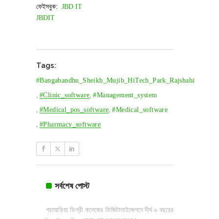
ফেইসবুক:
JBD IT
JBDIT
Tags:
#bangabandhu_Sheikh_Mujib_HiTech_Park_Rajshahi
,
#clinic_software
,
#management_system
,
#medical_pos_software
,
#medical_software
,
#pharmacy_software
সর্বশেষ পোস্ট
পচামাড়িয়া ডিগ্রী কলেজের ডিজিটালাইজেশনে দীর্ঘ ৬ বছরের