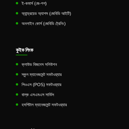
ই-কমার্স (জে-শপ)
অ্যান্ড্রয়েড অ্যাপস (জেবিডি আইটি)
অনলাইন কোর্স (জেবিডি ট্রেনিং)
কুইক লিংক
ক্লাউড বিজনেস সলিউশন
স্কুল ম্যানেজমেন্ট সফটওয়্যার
পিওএস (POS) সফটওয়্যার
বাল্ক এসএমএস সার্ভিস
হসপিটাল ম্যানেজমেন্ট সফটওয়্যার