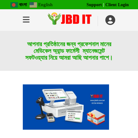
বাংলা
English
Support
|
Client Login
আপনার প্রতিষ্ঠানের জন্য প্রফেশনাল মানের
মেডিকেল অ্যান্ড ফার্মেসী ম্যানেজমেন্ট
সফটওয়্যার নিয়ে আমরা আছি আপনার পাশে।