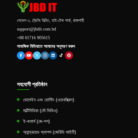
লেভেল ৩, ট্রেনিং বিল্ডিং, হাই-টেক পার্ক, রাজশাহী
support@jbdit.com.bd
+88 01716 905615
সামাজিক মিডিয়াতে আমাদের অনুসরণ করুন
সহযোগী প্রতিষ্ঠান
ডোমেইন এবং হোস্টিং (ওয়েবস্ক্রিল)
মাল্টিমিডিয়া (মৌ ভিডিও)
ই-কমার্স (জে-শপ)
অ্যান্ড্রয়েড অ্যাপস (জেবিডি আইটি)