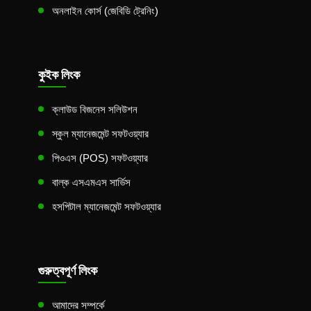
অনলাইন কোর্স (জেবিডি ট্রেনিং)
কুইক লিংক
ক্লাউড বিজনেস সলিউশন
স্কুল ম্যানেজমেন্ট সফটওয়্যার
পিওএস (POS) সফটওয়্যার
বাল্ক এসএমএস সার্ভিস
হসপিটাল ম্যানেজমেন্ট সফটওয়্যার
গুরুত্বপূর্ণ লিংক
আমাদের সম্পর্কে