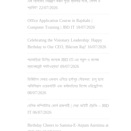
এক ক্লিকেই নিয়ন্ত্রণ করুন পুরো ব্যবসার স্টক, সেলস ও
প্রফিট!
22/07/2026
Office Application Course in Rajshahi |
Computer Training | JBD IT
18/07/2026
Celebrating the Visionary Leadership: Happy
Birthday to Our CEO, Bikrom Raj!
16/07/2026
পচামাড়িয়া ডিগ্রি কলেজে JBD IT-এর স্কুল ও কলেজ
ম্যানেজমেন্ট সফটওয়্যার!
09/07/2026
ডিজিটাল সেবায় একধাপ এগিয়ে দুর্গাপুর পৌরসভা: চালু হলো
অফিসিয়াল ওয়েবসাইট এবং কর্মকর্তাদের বিশেষ ওরিয়েন্টেশন
08/07/2026
বেসিক কম্পিউটার কোর্স রাজশাহী | সেরা আইটি ট্রেনিং – JBD
IT
06/07/2026
Birthday Cheers to Samma-E-Anjum Aurnima at