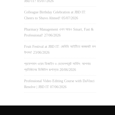
JBD IT!
05/07/2026
Colleague Birthday Celebration at JBD IT:
Cheers to Shuvo Ahmed!
05/07/2026
Pharmacy Management এখন আরও Smart, Fast &
Professional!
27/06/2026
Fruit Festival at JBD IT: জেবিডি আইটিতে জমজমাট ফল
উৎসব!
23/06/2026
প্রফেশনাল ওয়েব ডিজাইন ও ডেভেলপমেন্ট সার্ভিস: আপনার
প্রতিষ্ঠানের ডিজিটাল রূপান্তর
20/06/2026
Professional Video Editing Course with DaVinci
Resolve | JBD IT
07/06/2026