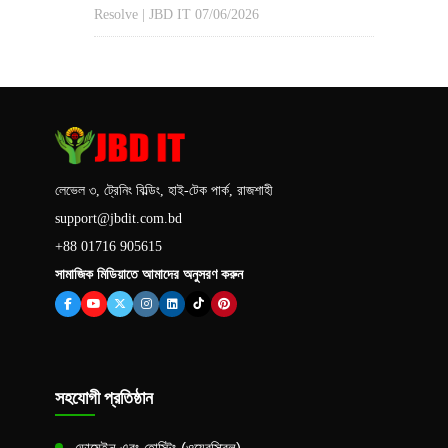
Resolve | JBD IT
07/06/2026
লেভেল ৩, ট্রেনিং বিল্ডিং, হাই-টেক পার্ক, রাজশাহী
support@jbdit.com.bd
+88 01716 905615
সামাজিক মিডিয়াতে আমাদের অনুসরণ করুন
সহযোগী প্রতিষ্ঠান
ডোমেইন এবং হোস্টিং (ওয়েবস্ক্রিল)