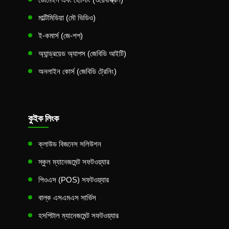
মাল্টিমিডিয়া (মৌ ভিডিও)
ই-কমার্স (জে-শপ)
অ্যান্ড্রয়েড অ্যাপস (জেবিডি আইটি)
অনলাইন কোর্স (জেবিডি ট্রেনিং)
কুইক লিংক
ক্লাউড বিজনেস সলিউশন
স্কুল ম্যানেজমেন্ট সফটওয়্যার
পিওএস (POS) সফটওয়্যার
বাল্ক এসএমএস সার্ভিস
হসপিটাল ম্যানেজমেন্ট সফটওয়্যার