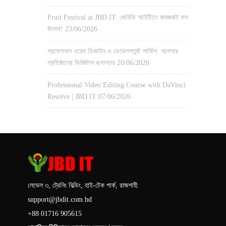
Fruit Festival at JBD IT: জেবিডি আইটিতে জমজমাট ফল
উৎসব!
23/06/2026
প্রফেশনাল ওয়েব ডিজাইন ও ডেভেলপমেন্ট সার্ভিস: আপনার
প্রতিষ্ঠানের ডিজিটাল রূপান্তর
20/06/2026
Professional Video Editing Course with DaVinci
Resolve | JBD IT
07/06/2026
লেভেল ৩, ট্রেনিং বিল্ডিং, হাই-টেক পার্ক, রাজশাহী
support@jbdit.com.bd
+88 01716 905615