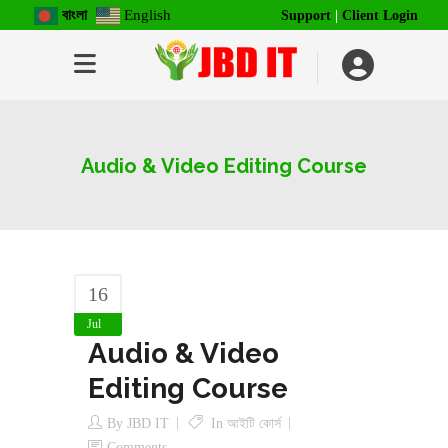
বাংলা
English
Support
|
Client Login
Audio & Video Editing Course
16
Jul
Audio & Video
Editing Course
By
JBD IT
In
আইটি কোর্স
Comments