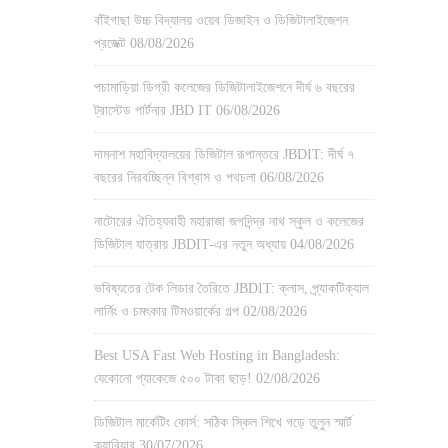
বাঁইগাছা উচ্চ বিদ্যালয় ওয়েব ডিজাইন ও ডিজিটালাইজেশন
প্রজেক্ট
08/08/2026
পচামাড়িয়া ডিগ্রী কলেজের ডিজিটালাইজেশনে দীর্ঘ ৬ বছরের
ট্রাস্টেড পার্টনার JBD IT
06/08/2026
দামনাশ মহাবিদ্যালয়ের ডিজিটাল রূপান্তরে JBDIT: দীর্ঘ ৭
বছরের নিরবচ্ছিন্ন বিশ্বাস ও পথচলা
06/08/2026
নাটোরের ঐতিহ্যবাহী মহারাজা জগদিন্দ্র নাথ স্কুল ও কলেজের
ডিজিটাল যাত্রায় JBDIT-এর নতুন অধ্যায়
04/08/2026
ভবিষ্যতের টেক লিডার তৈরিতে JBDIT: ক্লাস, প্র্যাকটিক্যাল
লার্নিং ও চমৎকার টিমওয়ার্কের গল্প
02/08/2026
Best USA Fast Web Hosting in Bangladesh:
যেকোনো প্যাকেজে ৫০০ টাকা ছাড়!
02/08/2026
ডিজিটাল মার্কেটিং কোর্স: সঠিক স্কিল শিখে গড়ে তুলুন স্মার্ট
ক্যারিয়ার
30/07/2026