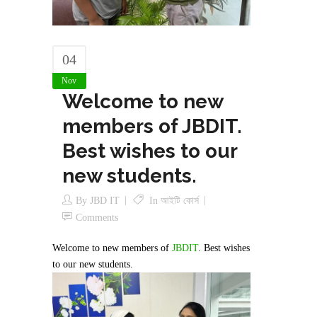
04
Nov
Welcome to new
members of JBDIT.
Best wishes to our
new students.
By
JBD IT
In
আইটি কোর্স
Comments
Welcome to new members of
JBDIT
. Best wishes
to our new students.