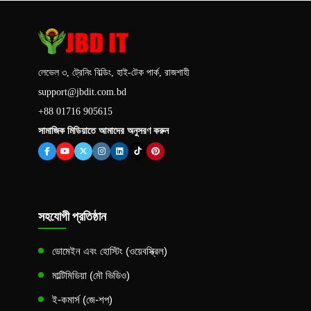
লেভেল ৩, ট্রেনিং বিল্ডিং, হাই-টেক পার্ক, রাজশাহী
support@jbdit.com.bd
+88 01716 905615
সামাজিক মিডিয়াতে আমাদের অনুসরণ করুন
সহযোগী প্রতিষ্ঠান
ডোমেইন এবং হোস্টিং (ওয়েবস্ক্রিল)
মাল্টিমিডিয়া (মৌ ভিডিও)
ই-কমার্স (জে-শপ)