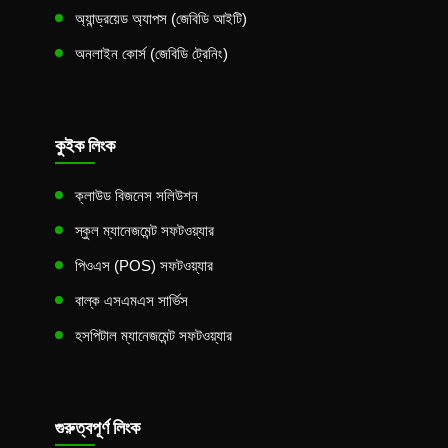
অ্যান্ড্রয়েড অ্যাপস (জেবিডি আইটি)
অনলাইন কোর্স (জেবিডি ট্রেনিং)
কুইক লিংক
ক্লাউড বিজনেস সলিউশন
স্কুল ম্যানেজমেন্ট সফটওয়্যার
পিওএস (POS) সফটওয়্যার
বাল্ক এসএমএস সার্ভিস
হসপিটাল ম্যানেজমেন্ট সফটওয়্যার
গুরুত্বপূর্ণ লিংক