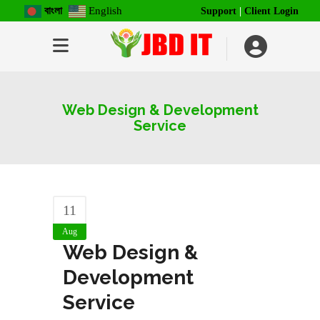
বাংলা
English
Support
|
Client Login
Web Design & Development
Service
11
Aug
Web Design &
Development
Service