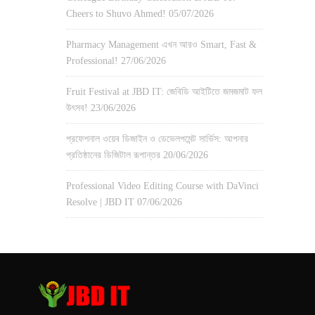
Cheers to Shuvo Ahmed!
05/07/2026
Pharmacy Management এখন আরও Smart, Fast &
Professional!
27/06/2026
Fruit Festival at JBD IT: জেবিডি আইটিতে জমজমাট ফল
উৎসব!
23/06/2026
প্রফেশনাল ওয়েব ডিজাইন ও ডেভেলপমেন্ট সার্ভিস: আপনার
প্রতিষ্ঠানের ডিজিটাল রূপান্তর
20/06/2026
Professional Video Editing Course with DaVinci
Resolve | JBD IT
07/06/2026