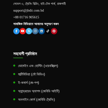
লেভেল ৩, ট্রেনিং বিল্ডিং, হাই-টেক পার্ক, রাজশাহী
support@jbdit.com.bd
+88 01716 905615
সামাজিক মিডিয়াতে আমাদের অনুসরণ করুন
সহযোগী প্রতিষ্ঠান
ডোমেইন এবং হোস্টিং (ওয়েবস্ক্রিল)
মাল্টিমিডিয়া (মৌ ভিডিও)
ই-কমার্স (জে-শপ)
অ্যান্ড্রয়েড অ্যাপস (জেবিডি আইটি)
অনলাইন কোর্স (জেবিডি ট্রেনিং)