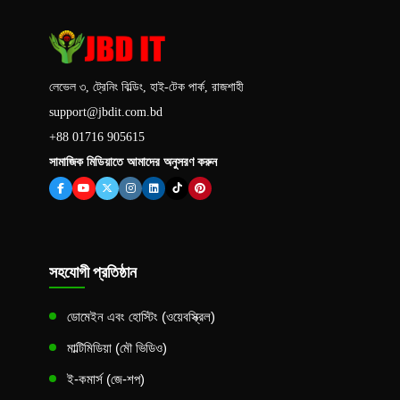
লেভেল ৩, ট্রেনিং বিল্ডিং, হাই-টেক পার্ক, রাজশাহী
support@jbdit.com.bd
+88 01716 905615
সামাজিক মিডিয়াতে আমাদের অনুসরণ করুন
সহযোগী প্রতিষ্ঠান
ডোমেইন এবং হোস্টিং (ওয়েবস্ক্রিল)
মাল্টিমিডিয়া (মৌ ভিডিও)
ই-কমার্স (জে-শপ)