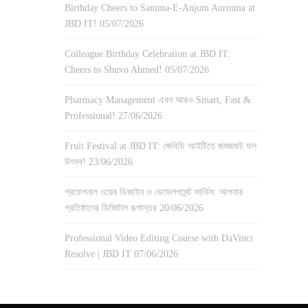
Birthday Cheers to Samma-E-Anjum Aurnima at
JBD IT!
05/07/2026
Colleague Birthday Celebration at JBD IT:
Cheers to Shuvo Ahmed!
05/07/2026
Pharmacy Management এখন আরও Smart, Fast &
Professional!
27/06/2026
Fruit Festival at JBD IT: জেবিডি আইটিতে জমজমাট ফল
উৎসব!
23/06/2026
প্রফেশনাল ওয়েব ডিজাইন ও ডেভেলপমেন্ট সার্ভিস: আপনার
প্রতিষ্ঠানের ডিজিটাল রূপান্তর
20/06/2026
Professional Video Editing Course with DaVinci
Resolve | JBD IT
07/06/2026