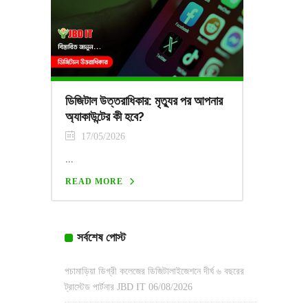
ডিজিটাল উত্তরাধিকার: মৃত্যুর পর আপনার
অ্যাকাউন্টের কী হবে?
17/05/2026
...
READ MORE
সর্বশেষ পোস্ট
পচামাড়িয়া ডিগ্রী কলেজের ডিজিটালাইজেশনে দীর্ঘ ৬ বছরের
ট্রাস্টেড পার্টনার JBD IT
06/08/2026