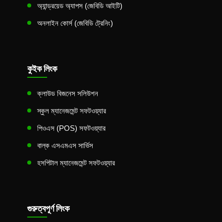
অ্যান্ড্রয়েড অ্যাপস (জেবিডি আইটি)
অনলাইন কোর্স (জেবিডি ট্রেনিং)
কুইক লিংক
ক্লাউড বিজনেস সলিউশন
স্কুল ম্যানেজমেন্ট সফটওয়্যার
পিওএস (POS) সফটওয়্যার
বাল্ক এসএমএস সার্ভিস
হসপিটাল ম্যানেজমেন্ট সফটওয়্যার
গুরুত্বপূর্ণ লিংক