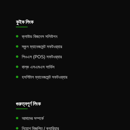
কুইক লিংক
ক্লাউড বিজনেস সলিউশন
স্কুল ম্যানেজমেন্ট সফটওয়্যার
পিওএস (POS) সফটওয়্যার
বাল্ক এসএমএস সার্ভিস
হসপিটাল ম্যানেজমেন্ট সফটওয়্যার
গুরুত্বপূর্ণ লিংক
আমাদের সম্পর্কে
নিয়োগ বিজ্ঞপ্তি / ক্যারিয়ার