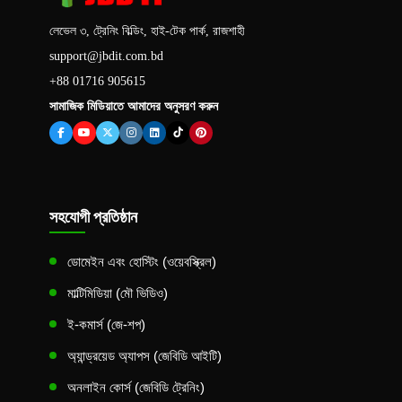
লেভেল ৩, ট্রেনিং বিল্ডিং, হাই-টেক পার্ক, রাজশাহী
support@jbdit.com.bd
+88 01716 905615
সামাজিক মিডিয়াতে আমাদের অনুসরণ করুন
সহযোগী প্রতিষ্ঠান
ডোমেইন এবং হোস্টিং (ওয়েবস্ক্রিল)
মাল্টিমিডিয়া (মৌ ভিডিও)
ই-কমার্স (জে-শপ)
অ্যান্ড্রয়েড অ্যাপস (জেবিডি আইটি)
অনলাইন কোর্স (জেবিডি ট্রেনিং)