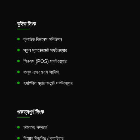
কুইক লিংক
ক্লাউড বিজনেস সলিউশন
স্কুল ম্যানেজমেন্ট সফটওয়্যার
পিওএস (POS) সফটওয়্যার
বাল্ক এসএমএস সার্ভিস
হসপিটাল ম্যানেজমেন্ট সফটওয়্যার
গুরুত্বপূর্ণ লিংক
আমাদের সম্পর্কে
নিয়োগ বিজ্ঞপ্তি / ক্যারিয়ার