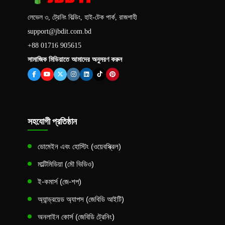
লেভেল ৩, ট্রেনিং বিল্ডিং, হাই-টেক পার্ক, রাজশাহী
support@jbdit.com.bd
+88 01716 905615
সামাজিক মিডিয়াতে আমাদের অনুসরণ করুন
সহযোগী প্রতিষ্ঠান
ডোমেইন এবং হোস্টিং (ওয়েবস্ক্রিল)
মাল্টিমিডিয়া (মৌ ভিডিও)
ই-কমার্স (জে-শপ)
অ্যান্ড্রয়েড অ্যাপস (জেবিডি আইটি)
অনলাইন কোর্স (জেবিডি ট্রেনিং)