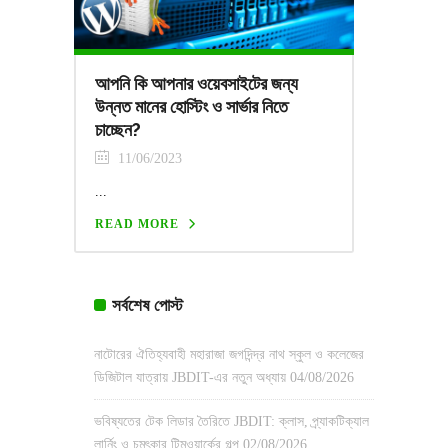
আপনি কি আপনার ওয়েবসাইটের জন্য
উন্নত মানের হোস্টিং ও সার্ভার নিতে
চাচ্ছেন?
11/06/2023
...
READ MORE
সর্বশেষ পোস্ট
নাটোরের ঐতিহ্যবাহী মহারাজা জগদিন্দ্র নাথ স্কুল ও কলেজের
ডিজিটাল যাত্রায় JBDIT-এর নতুন অধ্যায়
04/08/2026
ভবিষ্যতের টেক লিডার তৈরিতে JBDIT: ক্লাস, প্র্যাকটিক্যাল
লার্নিং ও চমৎকার টিমওয়ার্কের গল্প
02/08/2026