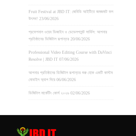
Fruit Festival at JBD IT: জেবিডি আইটিতে জমজমাট ফল
উৎসব!
23/06/2026
প্রফেশনাল ওয়েব ডিজাইন ও ডেভেলপমেন্ট সার্ভিস: আপনার
প্রতিষ্ঠানের ডিজিটাল রূপান্তর
20/06/2026
Professional Video Editing Course with DaVinci
Resolve | JBD IT
07/06/2026
আপনার প্রতিষ্ঠানের ডিজিটাল রূপান্তর শুরু হোক একটি কাস্টম
মোবাইল অ্যাপ দিয়ে
06/06/2026
ডিজিটাল মার্কেটিং কোর্স ২০২৬
02/06/2026