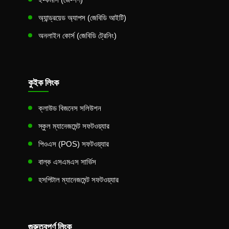
অ্যান্ড্রয়েড অ্যাপস (জেবিডি আইটি)
অনলাইন কোর্স (জেবিডি ট্রেনিং)
কুইক লিংক
ক্লাউড বিজনেস সলিউশন
স্কুল ম্যানেজমেন্ট সফটওয়্যার
পিওএস (POS) সফটওয়্যার
বাল্ক এসএমএস সার্ভিস
হসপিটাল ম্যানেজমেন্ট সফটওয়্যার
গুরুত্বপূর্ণ লিংক