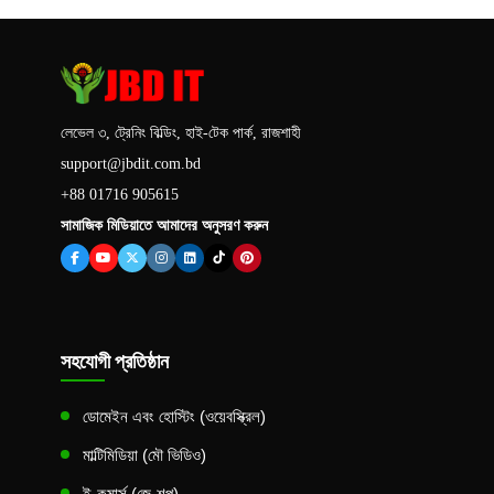
লেভেল ৩, ট্রেনিং বিল্ডিং, হাই-টেক পার্ক, রাজশাহী
support@jbdit.com.bd
+88 01716 905615
সামাজিক মিডিয়াতে আমাদের অনুসরণ করুন
সহযোগী প্রতিষ্ঠান
ডোমেইন এবং হোস্টিং (ওয়েবস্ক্রিল)
মাল্টিমিডিয়া (মৌ ভিডিও)
ই-কমার্স (জে-শপ)