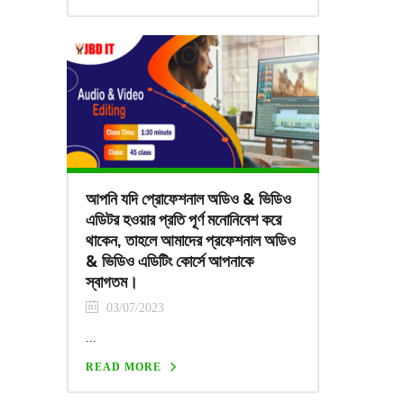
আপনি যদি প্রোফেশনাল অডিও & ভিডিও
এডিটর হওয়ার প্রতি পূর্ণ মনোনিবেশ করে
থাকেন, তাহলে আমাদের প্রফেশনাল অডিও
& ভিডিও এডিটিং কোর্সে আপনাকে
স্বাগতম।
03/07/2023
...
READ MORE