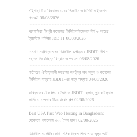
বাঁইগাছা উচ্চ বিদ্যালয় ওয়েব ডিজাইন ও ডিজিটালাইজেশন
প্রজেক্ট
08/08/2026
পচামাড়িয়া ডিগ্রী কলেজের ডিজিটালাইজেশনে দীর্ঘ ৬ বছরের
ট্রাস্টেড পার্টনার JBD IT
06/08/2026
দামনাশ মহাবিদ্যালয়ের ডিজিটাল রূপান্তরে JBDIT: দীর্ঘ ৭
বছরের নিরবচ্ছিন্ন বিশ্বাস ও পথচলা
06/08/2026
নাটোরের ঐতিহ্যবাহী মহারাজা জগদিন্দ্র নাথ স্কুল ও কলেজের
ডিজিটাল যাত্রায় JBDIT-এর নতুন অধ্যায়
04/08/2026
ভবিষ্যতের টেক লিডার তৈরিতে JBDIT: ক্লাস, প্র্যাকটিক্যাল
লার্নিং ও চমৎকার টিমওয়ার্কের গল্প
02/08/2026
Best USA Fast Web Hosting in Bangladesh:
যেকোনো প্যাকেজে ৫০০ টাকা ছাড়!
02/08/2026
ডিজিটাল মার্কেটিং কোর্স: সঠিক স্কিল শিখে গড়ে তুলুন স্মার্ট