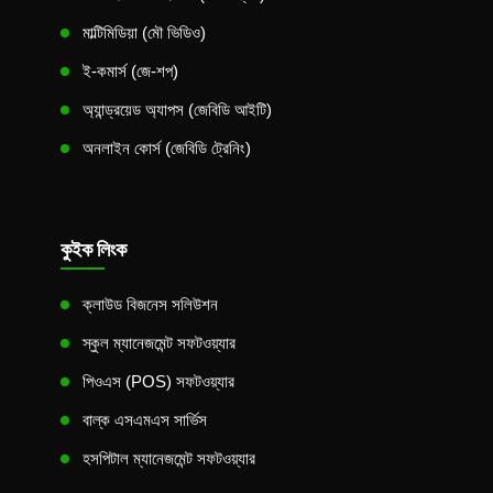
মাল্টিমিডিয়া (মৌ ভিডিও)
ই-কমার্স (জে-শপ)
অ্যান্ড্রয়েড অ্যাপস (জেবিডি আইটি)
অনলাইন কোর্স (জেবিডি ট্রেনিং)
কুইক লিংক
ক্লাউড বিজনেস সলিউশন
স্কুল ম্যানেজমেন্ট সফটওয়্যার
পিওএস (POS) সফটওয়্যার
বাল্ক এসএমএস সার্ভিস
হসপিটাল ম্যানেজমেন্ট সফটওয়্যার