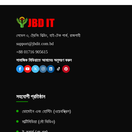
লেভেল ৩, ট্রেনিং বিল্ডিং, হাই-টেক পার্ক, রাজশাহী
support@jbdit.com.bd
+88 01716 905615
সামাজিক মিডিয়াতে আমাদের অনুসরণ করুন
সহযোগী প্রতিষ্ঠান
ডোমেইন এবং হোস্টিং (ওয়েবস্ক্রিল)
মাল্টিমিডিয়া (মৌ ভিডিও)
ই-কমার্স (জে-শপ)