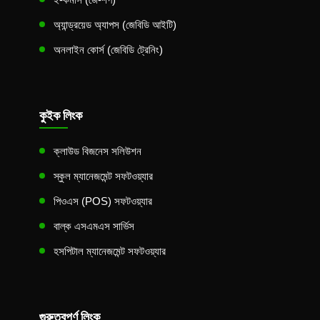
অ্যান্ড্রয়েড অ্যাপস (জেবিডি আইটি)
অনলাইন কোর্স (জেবিডি ট্রেনিং)
কুইক লিংক
ক্লাউড বিজনেস সলিউশন
স্কুল ম্যানেজমেন্ট সফটওয়্যার
পিওএস (POS) সফটওয়্যার
বাল্ক এসএমএস সার্ভিস
হসপিটাল ম্যানেজমেন্ট সফটওয়্যার
গুরুত্বপূর্ণ লিংক