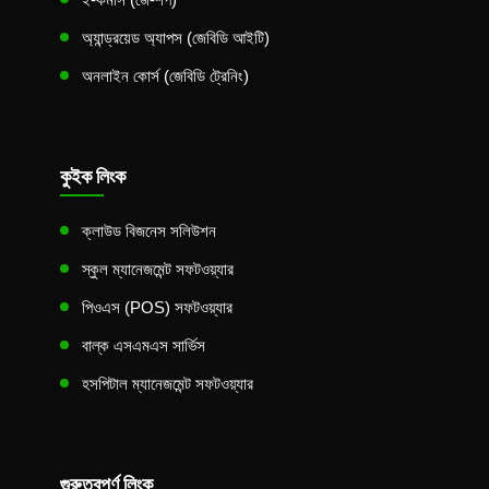
অ্যান্ড্রয়েড অ্যাপস (জেবিডি আইটি)
অনলাইন কোর্স (জেবিডি ট্রেনিং)
কুইক লিংক
ক্লাউড বিজনেস সলিউশন
স্কুল ম্যানেজমেন্ট সফটওয়্যার
পিওএস (POS) সফটওয়্যার
বাল্ক এসএমএস সার্ভিস
হসপিটাল ম্যানেজমেন্ট সফটওয়্যার
গুরুত্বপূর্ণ লিংক