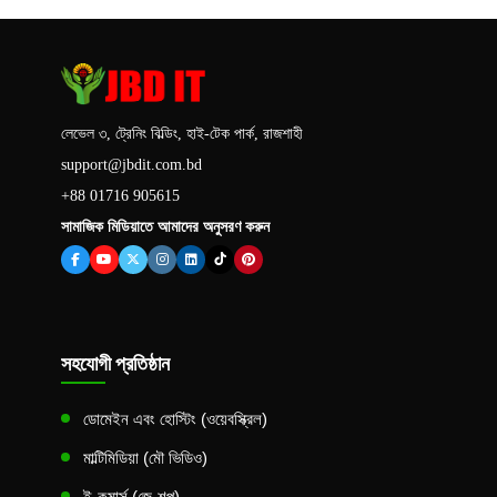
লেভেল ৩, ট্রেনিং বিল্ডিং, হাই-টেক পার্ক, রাজশাহী
support@jbdit.com.bd
+88 01716 905615
সামাজিক মিডিয়াতে আমাদের অনুসরণ করুন
সহযোগী প্রতিষ্ঠান
ডোমেইন এবং হোস্টিং (ওয়েবস্ক্রিল)
মাল্টিমিডিয়া (মৌ ভিডিও)
ই-কমার্স (জে-শপ)