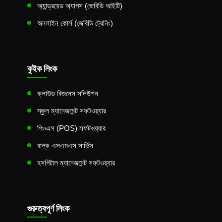
অ্যান্ড্রয়েড অ্যাপস (জেবিডি আইটি)
অনলাইন কোর্স (জেবিডি ট্রেনিং)
কুইক লিংক
ক্লাউড বিজনেস সলিউশন
স্কুল ম্যানেজমেন্ট সফটওয়্যার
পিওএস (POS) সফটওয়্যার
বাল্ক এসএমএস সার্ভিস
হসপিটাল ম্যানেজমেন্ট সফটওয়্যার
গুরুত্বপূর্ণ লিংক