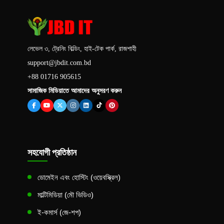
লেভেল ৩, ট্রেনিং বিল্ডিং, হাই-টেক পার্ক, রাজশাহী
support@jbdit.com.bd
+88 01716 905615
সামাজিক মিডিয়াতে আমাদের অনুসরণ করুন
সহযোগী প্রতিষ্ঠান
ডোমেইন এবং হোস্টিং (ওয়েবস্ক্রিল)
মাল্টিমিডিয়া (মৌ ভিডিও)
ই-কমার্স (জে-শপ)