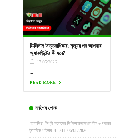
ডিজিটাল উত্তরাধিকার: মৃত্যুর পর আপনার
অ্যাকাউন্টের কী হবে?
17/05/2026
...
READ MORE
সর্বশেষ পোস্ট
পচামাড়িয়া ডিগ্রী কলেজের ডিজিটালাইজেশনে দীর্ঘ ৬ বছরের
ট্রাস্টেড পার্টনার JBD IT
06/08/2026