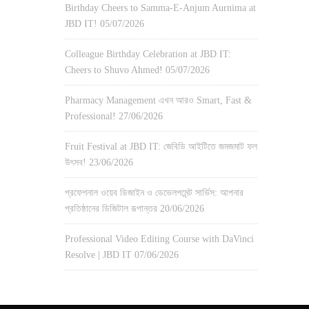
Birthday Cheers to Samma-E-Anjum Aurnima at
JBD IT!
05/07/2026
Colleague Birthday Celebration at JBD IT:
Cheers to Shuvo Ahmed!
05/07/2026
Pharmacy Management এখন আরও Smart, Fast &
Professional!
27/06/2026
Fruit Festival at JBD IT: জেবিডি আইটিতে জমজমাট ফল
উৎসব!
23/06/2026
প্রফেশনাল ওয়েব ডিজাইন ও ডেভেলপমেন্ট সার্ভিস: আপনার
প্রতিষ্ঠানের ডিজিটাল রূপান্তর
20/06/2026
Professional Video Editing Course with DaVinci
Resolve | JBD IT
07/06/2026