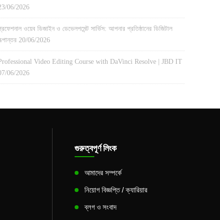
23/06/2026
প্রফেশনাল ওয়েব ডিজাইন ও ডেভেলপমেন্ট সার্ভিস: আপনার প্রতিষ্ঠানের ডিজিটাল
রূপান্তর
20/06/2026
Professional Video Editing Course with DaVinci Resolve | JBD IT
07/06/2026
গুরুত্বপূর্ণ লিংক
আমাদের সম্পর্কে
নিয়োগ বিজ্ঞপ্তি / ক্যারিয়ার
ব্লগ ও সংবাদ