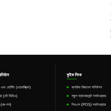
তিষ্ঠান
কুইক লিংক
বং হোস্টিং (ওয়েবস্ক্রিল)
ক্লাউড বিজনেস সলিউশন
িয়া (মৌ ভিডিও)
স্কুল ম্যানেজমেন্ট সফটওয়্যার
স (জে-শপ)
পিওএস (POS) সফটওয়্যার