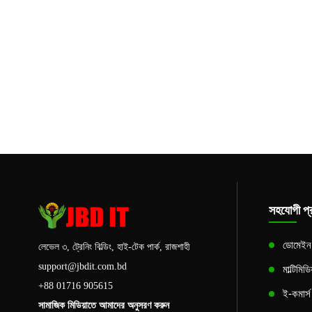
সহযোগী প্র
ডোমেইন এ
লেভেল ৩, ট্রেনিং বিল্ডিং, হাই-টেক পার্ক, রাজশাহী
support@jbdit.com.bd
মাল্টিমিড
+88 01716 905615
ই-কমার্
সামাজিক মিডিয়াতে আমাদের অনুসরণ করুন