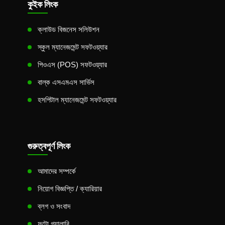
কুইক লিংক
ক্লাউড বিজনেস সলিউশন
স্কুল ম্যানেজমেন্ট সফটওয়্যার
পিওএস (POS) সফটওয়্যার
বাল্ক এসএমএস সার্ভিস
হসপিটাল ম্যানেজমেন্ট সফটওয়্যার
গুরুত্বপূর্ণ লিংক
আমাদের সম্পর্কে
নিয়োগ বিজ্ঞপ্তি / ক্যারিয়ার
ব্লগ ও সংবাদ
ফটো গ্যালারি