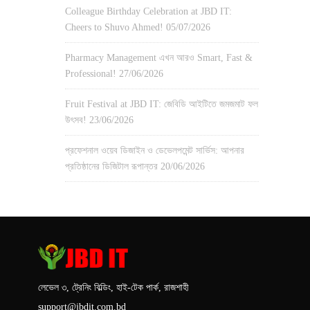
Colleague Birthday Celebration at JBD IT:
Cheers to Shuvo Ahmed!
05/07/2026
Pharmacy Management এখন আরও Smart, Fast &
Professional!
27/06/2026
Fruit Festival at JBD IT: জেবিডি আইটিতে জমজমাট ফল
উৎসব!
23/06/2026
প্রফেশনাল ওয়েব ডিজাইন ও ডেভেলপমেন্ট সার্ভিস: আপনার
প্রতিষ্ঠানের ডিজিটাল রূপান্তর
20/06/2026
লেভেল ৩, ট্রেনিং বিল্ডিং, হাই-টেক পার্ক, রাজশাহী
support@jbdit.com.bd