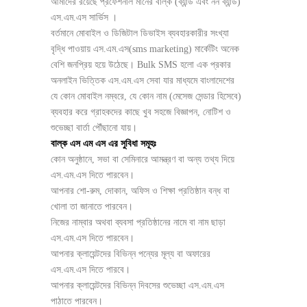
আমাদের রয়েছে প্রফেশনাল মানের বাল্ক (ব্যান্ড এবং নন ব্যান্ড)
এস.এম.এস সার্ভিস ।
বর্তমানে মোবাইল ও ডিজিটাল ডিভাইস ব্যবহারকারীর সংখ্যা
বৃদ্ধি পাওয়ায়
এস.এম.এস(sms marketing) মার্কেটিং অনেক
বেশি জনপ্রিয় হয়ে উঠেছে। Bulk SMS হলো এক প্রকার
অনলাইন ভিত্তিক এস.এম.এস সেবা যার মাধ্যমে বাংলাদেশের
যে কোন মোবাইল নম্বরে, যে কোন নাম (মেসেজ সেন্ডার হিসেবে)
ব্যবহার করে গ্রাহকদের কাছে খুব সহজে বিজ্ঞাপন, নোটিশ ও
শুভেচ্ছা বার্তা পৌঁছানো যায়।
বাল্ক এস এম এস এর সুবিধা সমূহঃ
কোন অনুষ্ঠানে, সভা বা সেমিনারে আমন্ত্রণ বা অন্য তথ্য দিয়ে
এস.এম.এস দিতে পারবেন।
আপনার শো-রুম, দোকান, অফিস ও শিক্ষা প্রতিষ্ঠান বন্ধ বা
খোলা তা জানাতে পারবেন।
নিজের নাম্বার অথবা ব্যবসা প্রতিষ্ঠানের নামে বা নাম ছাড়া
এস.এম.এস দিতে পারবেন।
আপনার ক্লায়েন্টদের বিভিন্ন পন্যের মূল্য বা অফারের
এস.এম.এস দিতে পারবে।
আপনার ক্লায়েন্টদের বিভিন্ন দিবসের শুভেচ্ছা এস.এম.এস
পাঠাতে পারবেন।