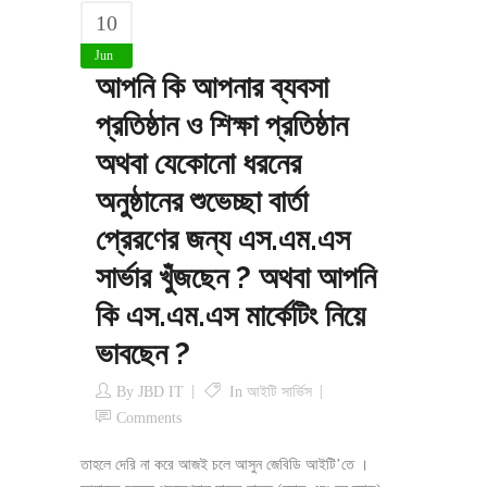
10
Jun
আপনি কি আপনার ব্যবসা
প্রতিষ্ঠান ও শিক্ষা প্রতিষ্ঠান
অথবা যেকোনো ধরনের
অনুষ্ঠানের শুভেচ্ছা বার্তা
প্রেরণের জন্য এস.এম.এস
সার্ভার খুঁজছেন ? অথবা আপনি
কি এস.এম.এস মার্কেটিং নিয়ে
ভাবছেন ?
By
JBD IT
In
আইটি সার্ভিস
Comments
তাহলে দেরি না করে আজই চলে আসুন জেবিডি আইটি’তে ।