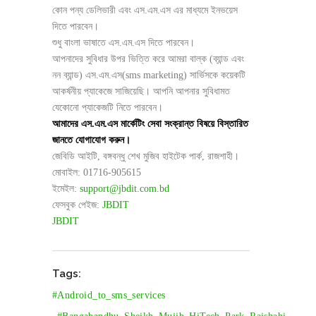
কোন পন্য ডেলিভারী এবং এস.এম.এস এর মাধ্যমে ইনভয়েস
দিতে পারবেন।
শুধু বাংলা ভাষাতে এস.এম.এস দিতে পারবেন।
আপনাদের সুবিধার উপর ভিত্তি করে আমরা বাল্ক (ব্যান্ড এবং
নন ব্যান্ড) এস.এম.এস(sms marketing) সার্ভিসকে কয়েকটি
আকর্ষনীয় প্যাকেজে সাজিয়েছি। আপনি আপনার সুবিধামত
যেকোনো প্যাকেজটি নিতে পারবেন।
আমাদের এস.এম.এস মার্কেটিং সেবা সংক্রান্ত বিষয়ে বিস্তারিত
জানতে যোগাযোগ করুন।
জেবিডি আইটি, বঙ্গবন্ধু শেখ মুজিব হাইটেক পার্ক, রাজশাহী।
মোবাইল: 01716-905615
ইমেইল:
support@jbdit.com.bd
ফেসবুক পেইজ:
JBDIT
JBDIT
Tags:
#android_to_sms_services