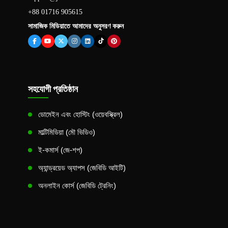
+88 01716 905615
সামাজিক মিডিয়াতে আমাদের অনুসরণ করুন
সহযোগী প্রতিষ্ঠান
ডোমেইন এবং হোস্টিং (ওয়েবস্ক্রিল)
মাল্টিমিডিয়া (মৌ ভিডিও)
ই-কমার্স (জে-শপ)
অ্যান্ড্রয়েড অ্যাপস (জেবিডি আইটি)
অনলাইন কোর্স (জেবিডি ট্রেনিং)