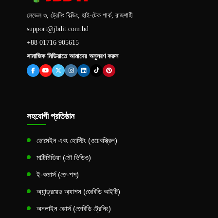
লেভেল ৩, ট্রেনিং বিল্ডিং, হাই-টেক পার্ক, রাজশাহী
support@jbdit.com.bd
+88 01716 905615
সামাজিক মিডিয়াতে আমাদের অনুসরণ করুন
সহযোগী প্রতিষ্ঠান
ডোমেইন এবং হোস্টিং (ওয়েবস্ক্রিল)
মাল্টিমিডিয়া (মৌ ভিডিও)
ই-কমার্স (জে-শপ)
অ্যান্ড্রয়েড অ্যাপস (জেবিডি আইটি)
অনলাইন কোর্স (জেবিডি ট্রেনিং)