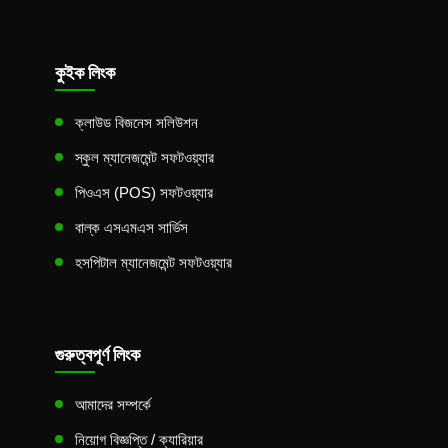
কুইক লিংক
ক্লাউড বিজনেস সলিউশন
স্কুল ম্যানেজমেন্ট সফটওয়্যার
পিওএস (POS) সফটওয়্যার
বাল্ক এসএমএস সার্ভিস
হসপিটাল ম্যানেজমেন্ট সফটওয়্যার
গুরুত্বপূর্ণ লিংক
আমাদের সম্পর্কে
নিয়োগ বিজ্ঞপ্তি / ক্যারিয়ার