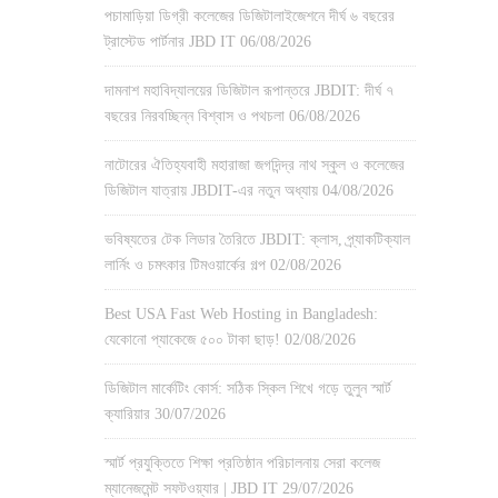
পচামাড়িয়া ডিগ্রী কলেজের ডিজিটালাইজেশনে দীর্ঘ ৬ বছরের
ট্রাস্টেড পার্টনার JBD IT
06/08/2026
দামনাশ মহাবিদ্যালয়ের ডিজিটাল রূপান্তরে JBDIT: দীর্ঘ ৭
বছরের নিরবচ্ছিন্ন বিশ্বাস ও পথচলা
06/08/2026
নাটোরের ঐতিহ্যবাহী মহারাজা জগদিন্দ্র নাথ স্কুল ও কলেজের
ডিজিটাল যাত্রায় JBDIT-এর নতুন অধ্যায়
04/08/2026
ভবিষ্যতের টেক লিডার তৈরিতে JBDIT: ক্লাস, প্র্যাকটিক্যাল
লার্নিং ও চমৎকার টিমওয়ার্কের গল্প
02/08/2026
Best USA Fast Web Hosting in Bangladesh:
যেকোনো প্যাকেজে ৫০০ টাকা ছাড়!
02/08/2026
ডিজিটাল মার্কেটিং কোর্স: সঠিক স্কিল শিখে গড়ে তুলুন স্মার্ট
ক্যারিয়ার
30/07/2026
স্মার্ট প্রযুক্তিতে শিক্ষা প্রতিষ্ঠান পরিচালনায় সেরা কলেজ
ম্যানেজমেন্ট সফটওয়্যার | JBD IT
29/07/2026