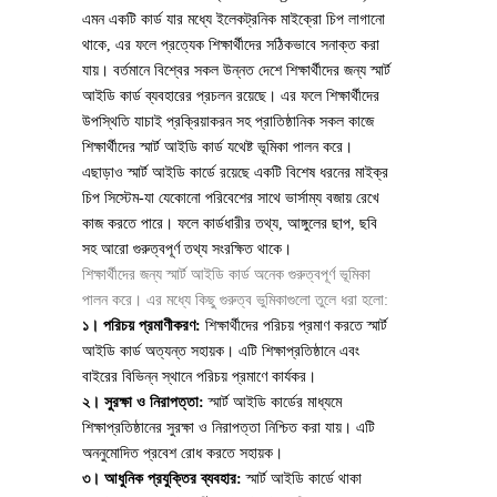
এমন একটি কার্ড যার মধ্যে ইলেকট্রনিক মাইক্রো চিপ লাগানো
থাকে, এর ফলে প্রত্যেক শিক্ষার্থীদের সঠিকভাবে সনাক্ত করা
যায়। বর্তমানে বিশ্বের সকল উন্নত দেশে শিক্ষার্থীদের জন্য স্মার্ট
আইডি কার্ড ব্যবহারের প্রচলন রয়েছে। এর ফলে শিক্ষার্থীদের
উপস্থিতি যাচাই প্রক্রিয়াকরন সহ প্রাতিষ্ঠানিক সকল কাজে
শিক্ষার্থীদের স্মার্ট আইডি কার্ড যথেষ্ট ভূমিকা পালন করে।
এছাড়াও স্মার্ট আইডি কার্ডে রয়েছে একটি বিশেষ ধরনের মাইক্র
চিপ সিস্টেম-যা যেকোনো পরিবেশের সাথে ভার্সাম্য বজায় রেখে
কাজ করতে পারে। ফলে কার্ডধারীর তথ্য, আঙ্গুলের ছাপ, ছবি
সহ আরো গুরুত্বপূর্ণ তথ্য সংরক্ষিত থাকে।
শিক্ষার্থীদের জন্য স্মার্ট আইডি কার্ড অনেক গুরুত্বপূর্ণ ভূমিকা
পালন করে। এর মধ্যে কিছু গুরুত্ব ভুমিকাগুলো তুলে ধরা হলো:
১। পরিচয় প্রমাণীকরণ:
শিক্ষার্থীদের পরিচয় প্রমাণ করতে স্মার্ট
আইডি কার্ড অত্যন্ত সহায়ক। এটি শিক্ষাপ্রতিষ্ঠানে এবং
বাইরের বিভিন্ন স্থানে পরিচয় প্রমাণে কার্যকর।
২। সুরক্ষা ও নিরাপত্তা:
স্মার্ট আইডি কার্ডের মাধ্যমে
শিক্ষাপ্রতিষ্ঠানের সুরক্ষা ও নিরাপত্তা নিশ্চিত করা যায়। এটি
অননুমোদিত প্রবেশ রোধ করতে সহায়ক।
৩। আধুনিক প্রযুক্তির ব্যবহার:
স্মার্ট আইডি কার্ডে থাকা