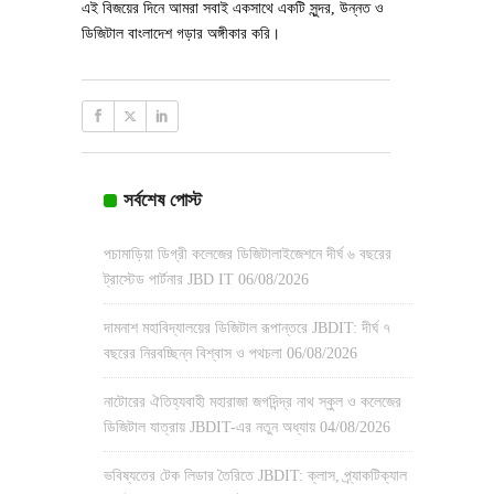
এই বিজয়ের দিনে আমরা সবাই একসাথে একটি সুন্দর, উন্নত ও
ডিজিটাল বাংলাদেশ গড়ার অঙ্গীকার করি।
সর্বশেষ পোস্ট
পচামাড়িয়া ডিগ্রী কলেজের ডিজিটালাইজেশনে দীর্ঘ ৬ বছরের
ট্রাস্টেড পার্টনার JBD IT
06/08/2026
দামনাশ মহাবিদ্যালয়ের ডিজিটাল রূপান্তরে JBDIT: দীর্ঘ ৭
বছরের নিরবচ্ছিন্ন বিশ্বাস ও পথচলা
06/08/2026
নাটোরের ঐতিহ্যবাহী মহারাজা জগদিন্দ্র নাথ স্কুল ও কলেজের
ডিজিটাল যাত্রায় JBDIT-এর নতুন অধ্যায়
04/08/2026
ভবিষ্যতের টেক লিডার তৈরিতে JBDIT: ক্লাস, প্র্যাকটিক্যাল