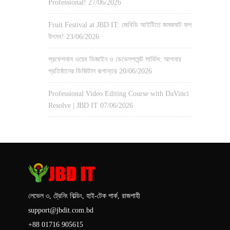
Professional!
27/06/2026
Fruit Festival at JBD IT: জেবিডি আইটিতে জমজমাট ফল
উৎসব!
23/06/2026
প্রফেশনাল ওয়েব ডিজাইন ও ডেভেলপমেন্ট সার্ভিস: আপনার
প্রতিষ্ঠানের ডিজিটাল রূপান্তর
20/06/2026
Professional Video Editing Course with DaVinci
Resolve | JBD IT
07/06/2026
লেভেল ৩, ট্রেনিং বিল্ডিং, হাই-টেক পার্ক, রাজশাহী
support@jbdit.com.bd
+88 01716 905615