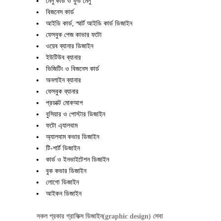
মেনু কার্ড ও ফুড মেনু
বিজনেস কার্ড
আইডি কার্ড, স্মার্ট আইডি কার্ড ডিজাইন
ফেসবুক পেজ কাভার ফটো
ওয়েব ব্যানার ডিজাইন
ইউটিউব ব্যানার
ভিজিটিং ও বিজনেস কার্ড
অনলাইন ব্যানার
ফেসবুক ব্যানার
প্রডাক্ট মোকআপ
বুসিয়ার ও পোস্টার ডিজাইন
ফটো এ্যালবাম
অ্যালবাম কভার ডিজাইন
টি-শার্ট ডিজাইন
কার্ড ও ইনভাইটেশন ডিজাইন
বুক কভার ডিজাইন
লোগো ডিজাইন
আইকন ডিজাইন
সকল প্রকার গ্রাফিক্স ডিজাইন(graphic design) সেবা