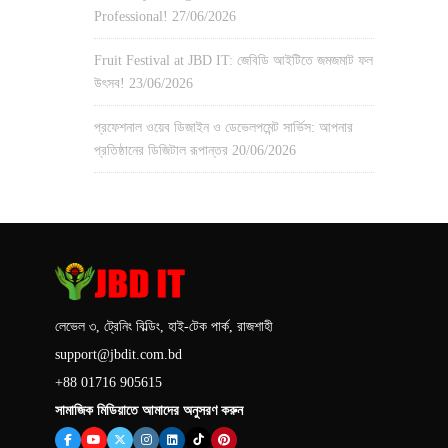
Professional!
27/06/2026
Fruit Festival at JBD IT: জেবিডি আইটিতে জমজমাট ফল
উৎসব!
23/06/2026
প্রফেশনাল ওয়েব ডিজাইন ও ডেভেলপমেন্ট সার্ভিস: আপনার
প্রতিষ্ঠানের ডিজিটাল রূপান্তর
20/06/2026
লেভেল ৩, ট্রেনিং বিল্ডিং, হাই-টেক পার্ক, রাজশাহী
support@jbdit.com.bd
+88 01716 905615
সামাজিক মিডিয়াতে আমাদের অনুসরণ করুন