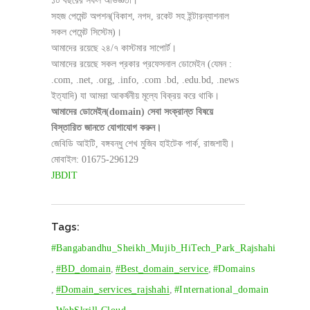
১০ বছরের সফল অভিজ্ঞতা।
সহজ পেমেন্ট অপশন(বিকাশ, নগদ, রকেট সহ ইন্টারন্যাশনাল
সকল পেমেন্ট সিস্টেম)।
আমাদের রয়েছে ২৪/৭ কাস্টমার সাপোর্ট।
আমাদের রয়েছে সকল প্রকার প্রফেসনাল ডোমেইন (যেমন :
.com, .net, .org, .info, .com .bd, .edu.bd, .news
ইত্যাদি) যা আমরা আকর্ষনীয় মূল্যে বিক্রয় করে থাকি।
আমাদের ডোমেইন(domain) সেবা সংক্রান্ত বিষয়ে
বিস্তারিত জানতে যোগাযোগ করুন।
জেবিডি আইটি, বঙ্গবন্ধু শেখ মুজিব হাইটেক পার্ক, রাজশাহী।
মোবাইল: 01675-296129
JBDIT
Tags:
#bangabandhu_Sheikh_Mujib_HiTech_Park_Rajshahi
,
#BD_domain
,
#best_domain_service
,
#Domains
,
#domain_services_rajshahi
,
#international_domain