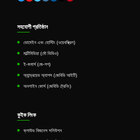
সহযোগী প্রতিষ্ঠান
ডোমেইন এবং হোস্টিং (ওয়েবস্ক্রিল)
মাল্টিমিডিয়া (মৌ ভিডিও)
ই-কমার্স (জে-শপ)
অ্যান্ড্রয়েড অ্যাপস (জেবিডি আইটি)
অনলাইন কোর্স (জেবিডি ট্রেনিং)
কুইক লিংক
ক্লাউড বিজনেস সলিউশন