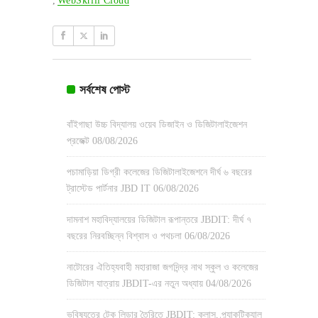
,
WebSkrill Cloud
সর্বশেষ পোস্ট
বাঁইগাছা উচ্চ বিদ্যালয় ওয়েব ডিজাইন ও ডিজিটালাইজেশন
প্রজেক্ট
08/08/2026
পচামাড়িয়া ডিগ্রী কলেজের ডিজিটালাইজেশনে দীর্ঘ ৬ বছরের
ট্রাস্টেড পার্টনার JBD IT
06/08/2026
দামনাশ মহাবিদ্যালয়ের ডিজিটাল রূপান্তরে JBDIT: দীর্ঘ ৭
বছরের নিরবচ্ছিন্ন বিশ্বাস ও পথচলা
06/08/2026
নাটোরের ঐতিহ্যবাহী মহারাজা জগদিন্দ্র নাথ স্কুল ও কলেজের
ডিজিটাল যাত্রায় JBDIT-এর নতুন অধ্যায়
04/08/2026
ভবিষ্যতের টেক লিডার তৈরিতে JBDIT: ক্লাস, প্র্যাকটিক্যাল