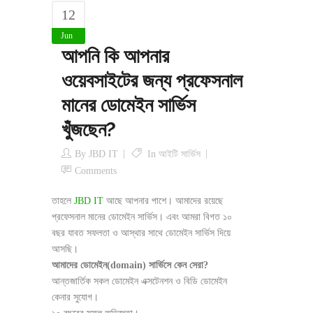
12
Jun
আপনি কি আপনার
ওয়েবসাইটের জন্য প্রফেসনাল
মানের ডোমেইন সার্ভিস
খুঁজছেন?
By
JBD IT
In
আইটি সার্ভিস
Comments
তাহলে
JBD IT
আছে আপনার পাশে। আমাদের রয়েছে
প্রফেসনাল মানের ডোমেইন সার্ভিস। এবং আমরা বিগত ১০
বছর যাবত সফলতা ও আস্থার সাথে ডোমেইন সার্ভিস দিয়ে
আসছি।
আমাদের ডোমেইন(domain) সার্ভিসে কেন সেরা?
আন্তজার্তিক সকল ডোমেইন এক্সটেনশন ও বিডি ডোমেইন
কেনার সুযোগ।