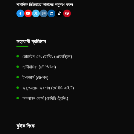
সামাজিক মিডিয়াতে আমাদের অনুসরণ করুন
সহযোগী প্রতিষ্ঠান
ডোমেইন এবং হোস্টিং (ওয়েবস্ক্রিল)
মাল্টিমিডিয়া (মৌ ভিডিও)
ই-কমার্স (জে-শপ)
অ্যান্ড্রয়েড অ্যাপস (জেবিডি আইটি)
অনলাইন কোর্স (জেবিডি ট্রেনিং)
কুইক লিংক