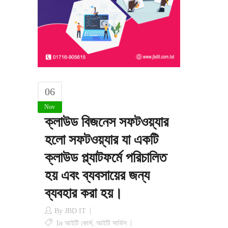
06
Nov
ক্লাউড বিজনেস সফটওয়্যার
হলো সফটওয়্যার যা একটি
ক্লাউড প্ল্যাটফর্মে পরিচালিত
হয় এবং ব্যবসায়ের জন্য
ব্যবহার করা হয়।
By
JBD IT
In
আইটি কোর্স
,
আইটি সার্ভিস