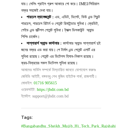
যায়। সেলিং প্রাইস গ্রুপ আকারে শো করে। IMEI/সিরিয়াল
নম্বর সহজেই দেখা যায়।
পারচেস ম্যানেজমেন্ট :
এড, এডিট, ডিলেট, ভিউ এন্ড প্রিন্ট
পারচেস, পারচেস রিটার্ন ও পেমেন্ট রিমাইন্ডার সুবিধা। ক্রেডিট,
পেইড এন্ড মল্টিপল পেমেন্ট সুবিধা। ট্যাক্স ডিসকাউন্ট অ্যান্ড
শিপিং চার্জেস।
সাপ্লায়ার্স অ্যান্ড কাস্টমার :
কাস্টমার অ্যান্ড সাপ্লায়ার্স দুই
জনের নম্বর এড করা যায়। পে টার্মস এন্ড পেমেন্ট এলার্ট এর
সুবিধা রয়েছে। পেমেন্ট এর ডিটেলস হিসাব-নিকাশ রয়েছে।
ক্রয়-বিক্রয়ের সকল ডিটেলস সুবিধা রয়েছে।
আমাদের সার্ভিস সম্পর্কে বিস্তারিত জানতে যোগাযোগ করুনঃ
জেবিডি আইটি, বঙ্গবন্ধু শেখ মুজিব হাইটেক পার্ক, রাজশাহী।
মোবাইল:
01716 905615
ওয়েবসাইট:
https://jbdit.com.bd
ইমেইল: support@jbdit.com.bd
Tags:
#Bangabandhu_Sheikh_Mujib_Hi_Tech_Park_Rajshahi