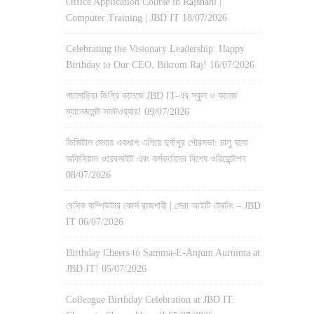
Office Application Course in Rajshahi |
Computer Training | JBD IT
18/07/2026
Celebrating the Visionary Leadership: Happy
Birthday to Our CEO, Bikrom Raj!
16/07/2026
পচামাড়িয়া ডিগ্রি কলেজে JBD IT-এর স্কুল ও কলেজ
ম্যানেজমেন্ট সফটওয়্যার!
09/07/2026
ডিজিটাল সেবায় একধাপ এগিয়ে দুর্গাপুর পৌরসভা: চালু হলো
অফিসিয়াল ওয়েবসাইট এবং কর্মকর্তাদের বিশেষ ওরিয়েন্টেশন
08/07/2026
বেসিক কম্পিউটার কোর্স রাজশাহী | সেরা আইটি ট্রেনিং – JBD
IT
06/07/2026
Birthday Cheers to Samma-E-Anjum Aurnima at
JBD IT!
05/07/2026
Colleague Birthday Celebration at JBD IT: