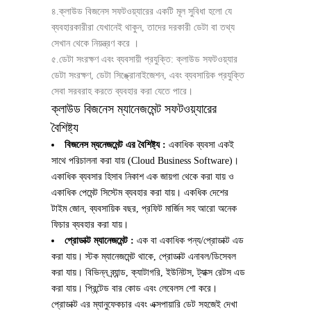
৪.ক্লাউড বিজনেস সফটওয়্যারের একটি মূল সুবিধা হলো যে
ব্যবহারকারীরা যেখানেই থাকুন, তাদের দরকারী ডেটা বা তথ্য
সেখান থেকে নিয়ন্ত্রণ করে ।
৫.ডেটা সংরক্ষণ এবং ব্যবসায়ী প্রযুক্তি: ক্লাউড সফটওয়্যার
ডেটা সংরক্ষণ, ডেটা সিঙ্ক্রোনাইজেশন, এবং ব্যবসায়িক প্রযুক্তি
সেবা সরবরাহ করতে ব্যবহার করা যেতে পারে।
ক্লাউড বিজনেস ম্যানেজমেন্ট সফটওয়্যারের
বৈশিষ্ট্য
বিজনেস ম্যনেজমেন্ট এর বৈশিষ্ট্য :
একাধিক ব্যবসা একই
সাথে পরিচালনা করা যায় (Cloud Business Software)।
একাধিক ব্যবসার হিসাব নিকাশ এক জায়গা থেকে করা যায় ও
একাধিক পেমেন্ট সিস্টেম ব্যবহার করা যায়। একধিক দেশের
টাইম জোন, ব্যবসায়িক বছর, প্রফিট মার্জিন সহ আরো অনেক
ফিচার ব্যবহার করা যায়।
প্রোডাক্ট ম্যানেজমেন্ট :
এক বা একাধিক পন্য/প্রোডাক্ট এড
করা যায়। স্টক ম্যানেজমেন্ট থাকে, প্রোডাক্ট এনাবল/ডিসেবল
করা যায়। বিভিন্ন ব্র্যান্ড, ক্যাটাগরি, ইউনিটস, ট্যাক্স রেটস এড
করা যায়। প্রিন্টেড বার কোড এবং লেবেলস শো করে।
প্রোডাক্ট এর ম্যানুফেকচার এবং এক্সপায়ারি ডেট সহজেই দেখা