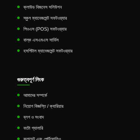
ক্লাউড বিজনেস সলিউশন
স্কুল ম্যানেজমেন্ট সফটওয়্যার
পিওএস (POS) সফটওয়্যার
বাল্ক এসএমএস সার্ভিস
হসপিটাল ম্যানেজমেন্ট সফটওয়্যার
গুরুত্বপূর্ণ লিংক
আমাদের সম্পর্কে
নিয়োগ বিজ্ঞপ্তি / ক্যারিয়ার
ব্লগ ও সংবাদ
ফটো গ্যালারি
ক্লায়েন্ট এবং পোর্টফোলিও