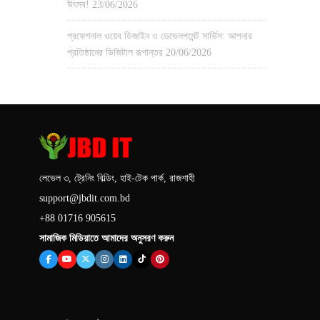
উৎসব!
23/06/2026
প্রফেশনাল ওয়েব ডিজাইন ও ডেভেলপমেন্ট সার্ভিস: আপনার
প্রতিষ্ঠানের ডিজিটাল রূপান্তর
20/06/2026
লেভেল ৩, ট্রেনিং বিল্ডিং, হাই-টেক পার্ক, রাজশাহী
support@jbdit.com.bd
+88 01716 905615
সামাজিক মিডিয়াতে আমাদের অনুসরণ করুন