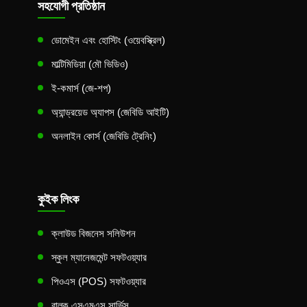
সহযোগী প্রতিষ্ঠান
ডোমেইন এবং হোস্টিং (ওয়েবস্ক্রিল)
মাল্টিমিডিয়া (মৌ ভিডিও)
ই-কমার্স (জে-শপ)
অ্যান্ড্রয়েড অ্যাপস (জেবিডি আইটি)
অনলাইন কোর্স (জেবিডি ট্রেনিং)
কুইক লিংক
ক্লাউড বিজনেস সলিউশন
স্কুল ম্যানেজমেন্ট সফটওয়্যার
পিওএস (POS) সফটওয়্যার
বাল্ক এসএমএস সার্ভিস