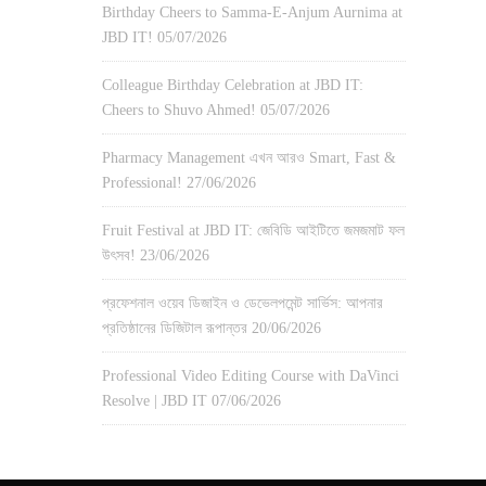
Birthday Cheers to Samma-E-Anjum Aurnima at
JBD IT!
05/07/2026
Colleague Birthday Celebration at JBD IT:
Cheers to Shuvo Ahmed!
05/07/2026
Pharmacy Management এখন আরও Smart, Fast &
Professional!
27/06/2026
Fruit Festival at JBD IT: জেবিডি আইটিতে জমজমাট ফল
উৎসব!
23/06/2026
প্রফেশনাল ওয়েব ডিজাইন ও ডেভেলপমেন্ট সার্ভিস: আপনার
প্রতিষ্ঠানের ডিজিটাল রূপান্তর
20/06/2026
Professional Video Editing Course with DaVinci
Resolve | JBD IT
07/06/2026