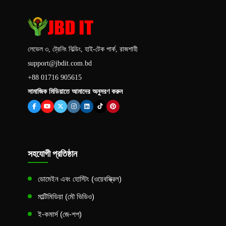
লেভেল ৩, ট্রেনিং বিল্ডিং, হাই-টেক পার্ক, রাজশাহী
support@jbdit.com.bd
+88 01716 905615
সামাজিক মিডিয়াতে আমাদের অনুসরণ করুন
সহযোগী প্রতিষ্ঠান
ডোমেইন এবং হোস্টিং (ওয়েবস্ক্রিল)
মাল্টিমিডিয়া (মৌ ভিডিও)
ই-কমার্স (জে-শপ)