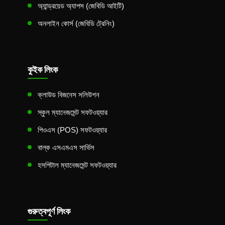
অ্যান্ড্রয়েড অ্যাপস (জেবিডি আইটি)
অনলাইন কোর্স (জেবিডি ট্রেনিং)
কুইক লিংক
ক্লাউড বিজনেস সলিউশন
স্কুল ম্যানেজমেন্ট সফটওয়্যার
পিওএস (POS) সফটওয়্যার
বাল্ক এসএমএস সার্ভিস
হসপিটাল ম্যানেজমেন্ট সফটওয়্যার
গুরুত্বপূর্ণ লিংক