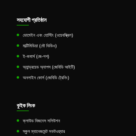
সহযোগী প্রতিষ্ঠান
ডোমেইন এবং হোস্টিং (ওয়েবস্ক্রিল)
মাল্টিমিডিয়া (মৌ ভিডিও)
ই-কমার্স (জে-শপ)
অ্যান্ড্রয়েড অ্যাপস (জেবিডি আইটি)
অনলাইন কোর্স (জেবিডি ট্রেনিং)
কুইক লিংক
ক্লাউড বিজনেস সলিউশন
স্কুল ম্যানেজমেন্ট সফটওয়্যার