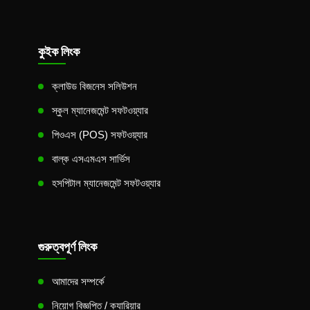
কুইক লিংক
ক্লাউড বিজনেস সলিউশন
স্কুল ম্যানেজমেন্ট সফটওয়্যার
পিওএস (POS) সফটওয়্যার
বাল্ক এসএমএস সার্ভিস
হসপিটাল ম্যানেজমেন্ট সফটওয়্যার
গুরুত্বপূর্ণ লিংক
আমাদের সম্পর্কে
নিয়োগ বিজ্ঞপ্তি / ক্যারিয়ার