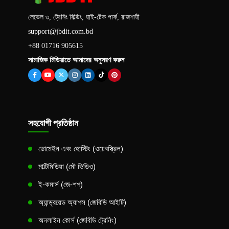
লেভেল ৩, ট্রেনিং বিল্ডিং, হাই-টেক পার্ক, রাজশাহী
support@jbdit.com.bd
+88 01716 905615
সামাজিক মিডিয়াতে আমাদের অনুসরণ করুন
সহযোগী প্রতিষ্ঠান
ডোমেইন এবং হোস্টিং (ওয়েবস্ক্রিল)
মাল্টিমিডিয়া (মৌ ভিডিও)
ই-কমার্স (জে-শপ)
অ্যান্ড্রয়েড অ্যাপস (জেবিডি আইটি)
অনলাইন কোর্স (জেবিডি ট্রেনিং)